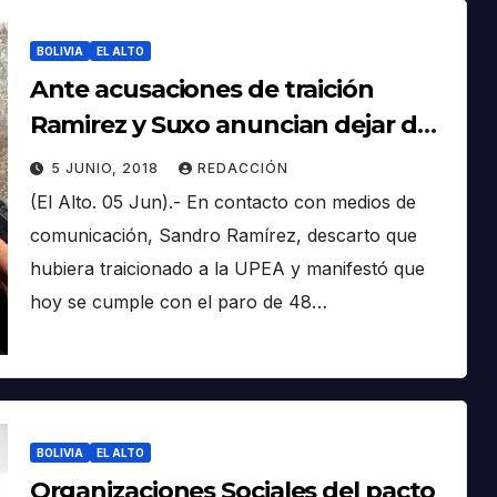
BOLIVIA
EL ALTO
Ante acusaciones de traición
Ramirez y Suxo anuncian dejar de
participar del dialogo entre UPEA y
5 JUNIO, 2018
REDACCIÓN
Gobierno
(El Alto. 05 Jun).- En contacto con medios de
comunicación, Sandro Ramírez, descarto que
hubiera traicionado a la UPEA y manifestó que
hoy se cumple con el paro de 48…
BOLIVIA
EL ALTO
Organizaciones Sociales del pacto