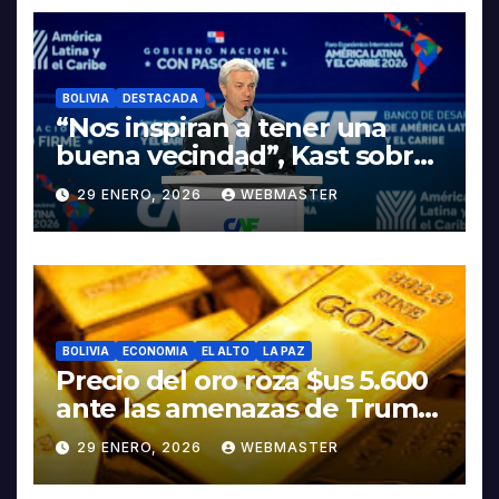
LITIO
BOLIVIA
DESTACADA
“Nos inspiran a tener una
buena vecindad”, Kast sobre
discurso del presidente
29 ENERO, 2026
WEBMASTER
Rodrigo Paz
BOLIVIA
ECONOMIA
EL ALTO
LA PAZ
Precio del oro roza $us 5.600
ante las amenazas de Trump
contra Irán
29 ENERO, 2026
WEBMASTER