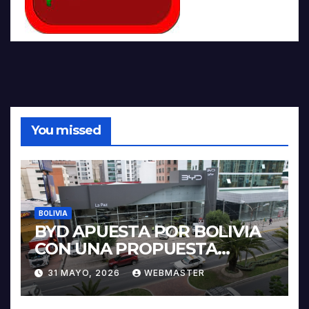
You missed
BOLIVIA
BYD APUESTA POR BOLIVIA
CON UNA PROPUESTA
INTEGRAL PARA IMPULSAR
31 MAYO, 2026
WEBMASTER
LA ELECTROMOVILIDAD Y LA
INDUSTRIALIZACIÓN DEL