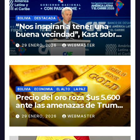
BOLIVIA
DESTACADA
“Nos inspiran a tener una
buena vecindad”, Kast sobre
discurso del presidente
29 ENERO, 2026
WEBMASTER
Rodrigo Paz
BOLIVIA
ECONOMIA
EL ALTO
LA PAZ
Precio del oro roza $us 5.600
ante las amenazas de Trump
contra Irán
29 ENERO, 2026
WEBMASTER