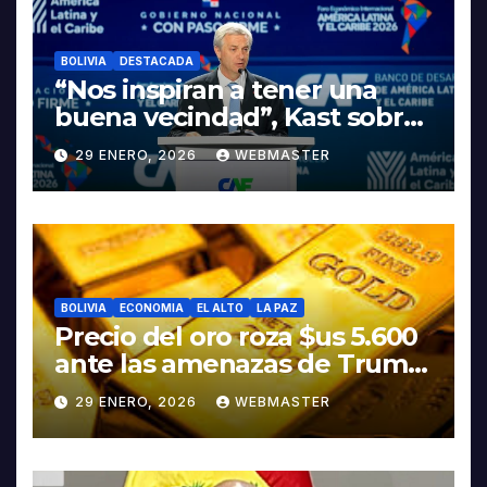
BOLIVIA
DESTACADA
“Nos inspiran a tener una
buena vecindad”, Kast sobre
discurso del presidente
29 ENERO, 2026
WEBMASTER
Rodrigo Paz
BOLIVIA
ECONOMIA
EL ALTO
LA PAZ
Precio del oro roza $us 5.600
ante las amenazas de Trump
contra Irán
29 ENERO, 2026
WEBMASTER