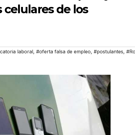
celulares de los
atoria laboral
,
#oferta falsa de empleo
,
#postulantes
,
#R