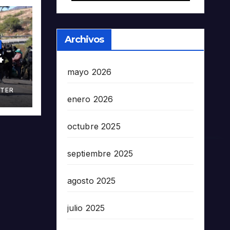
Archivos
4
mayo 2026
ia
TER
 en
enero 2026
octubre 2025
septiembre 2025
agosto 2025
julio 2025