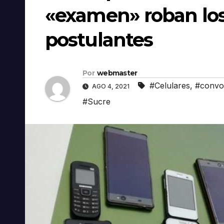
«examen» roban los 
postulantes
Por
webmaster
#Celulares
,
#convoc
AGO 4, 2021
#Sucre