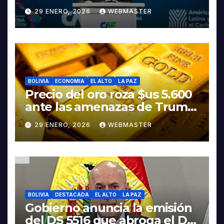
discurso del presidente
29 ENERO, 2026
WEBMASTER
Rodrigo Paz
BOLIVIA
ECONOMIA
EL ALTO
LA PAZ
Precio del oro roza $us 5.600
ante las amenazas de Trump
contra Irán
29 ENERO, 2026
WEBMASTER
BOLIVIA
DESTACADA
EL ALTO
LA PAZ
Gobierno anuncia la emisión
del DS 5516 que abroga el DS