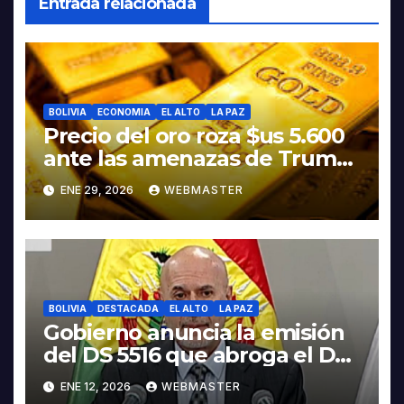
Entrada relacionada
BOLIVIA
ECONOMIA
EL ALTO
LA PAZ
Precio del oro roza $us 5.600
ante las amenazas de Trump
contra Irán
ENE 29, 2026
WEBMASTER
BOLIVIA
DESTACADA
EL ALTO
LA PAZ
Gobierno anuncia la emisión
del DS 5516 que abroga el DS
5503
ENE 12, 2026
WEBMASTER