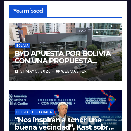
You missed
BOLIVIA
BYD APUESTA POR BOLIVIA
CON UNA PROPUESTA
INTEGRAL PARA IMPULSAR
31 MAYO, 2026
WEBMASTER
LA ELECTROMOVILIDAD Y LA
INDUSTRIALIZACIÓN DEL
LITIO
BOLIVIA
DESTACADA
“Nos inspiran a tener una
buena vecindad”, Kast sobre