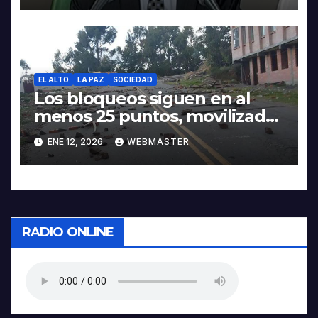
EL ALTO
LA PAZ
SOCIEDAD
Los bloqueos siguen en al
menos 25 puntos, movilizados
piden abrogación del 5503 en
ENE 12, 2026
WEBMASTER
la Gaceta
RADIO ONLINE