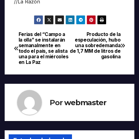
//La Razón
Ferias del “Campo a
Producto de la
Navegación
la olla” se instalarán
especulación, hubo
semanalmente en
una sobredemanda
de
todo el país, se alista
de 1,7 MM de litros de
una para el miércoles
gasolina
entradas
en La Paz
Por
webmaster