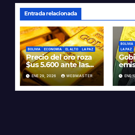
Entrada relacionada
BOLIVIA
BOLIVIA
ECONOMIA
EL ALTO
LA PAZ
LA PAZ
Precio del oro roza
Gobi
$us 5.600 ante las
emis
amenazas de
que 
ENE 29, 2026
WEBMASTER
ENE 1
Trump contra Irán
550