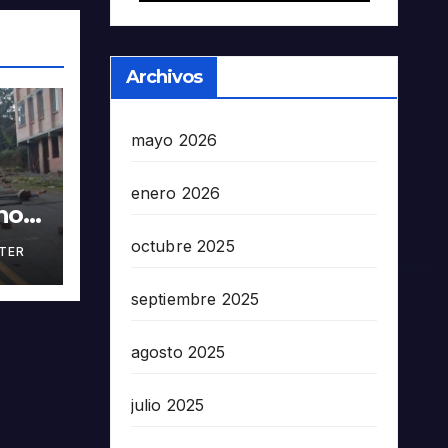
Archivos
mayo 2026
enero 2026
nos
octubre 2025
TER
en
5503
septiembre 2025
agosto 2025
julio 2025