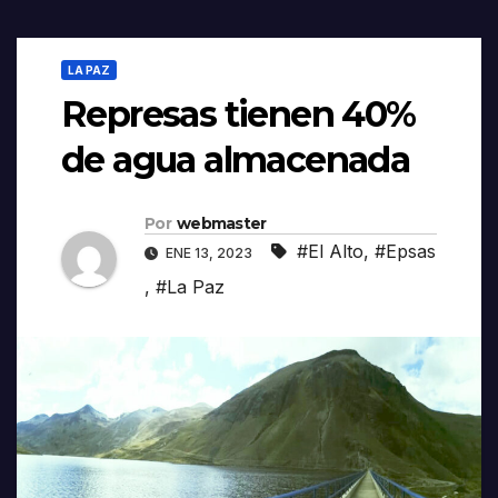
LA PAZ
Represas tienen 40%
de agua almacenada
Por
webmaster
#El Alto
,
#Epsas
ENE 13, 2023
,
#La Paz