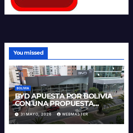
You missed
BOLIVIA
BYD APUESTA POR BOLIVIA
CON UNA PROPUESTA
INTEGRAL PARA IMPULSAR
31 MAYO, 2026
WEBMASTER
LA ELECTROMOVILIDAD Y LA
INDUSTRIALIZACIÓN DEL