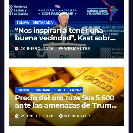
LITIO
BOLIVIA
DESTACADA
“Nos inspiran a tener una
buena vecindad”, Kast sobre
discurso del presidente
29 ENERO, 2026
WEBMASTER
Rodrigo Paz
BOLIVIA
ECONOMIA
EL ALTO
LA PAZ
Precio del oro roza $us 5.600
ante las amenazas de Trump
contra Irán
29 ENERO, 2026
WEBMASTER