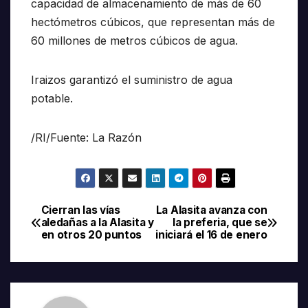
capacidad de almacenamiento de más de 60
hectómetros cúbicos, que representan más de
60 millones de metros cúbicos de agua.
Iraizos garantizó el suministro de agua
potable.
/RI/Fuente: La Razón
Cierran las vías
La Alasita avanza con
Navegación
aledañas a la Alasita y
la preferia, que se
en otros 20 puntos
iniciará el 16 de enero
de
entradas