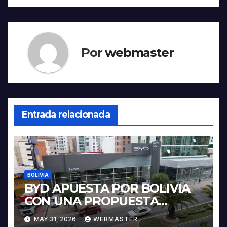
Por
webmaster
Entrada relacionada
BOLIVIA
BYD APUESTA POR BOLIVIA
CON UNA PROPUESTA
INTEGRAL PARA IMPULSAR
MAY 31, 2026
WEBMASTER
LA ELECTROMOVILIDAD Y LA