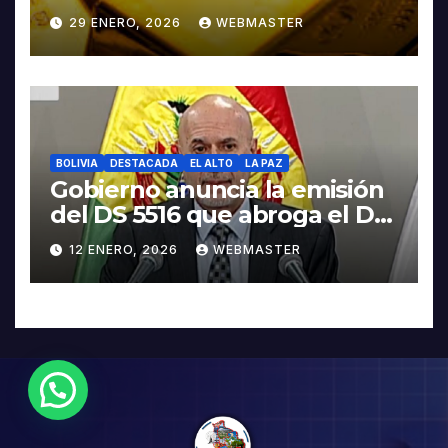
contra Irán
29 ENERO, 2026
WEBMASTER
BOLIVIA
DESTACADA
EL ALTO
LA PAZ
Gobierno anuncia la emisión
del DS 5516 que abroga el DS
5503
12 ENERO, 2026
WEBMASTER