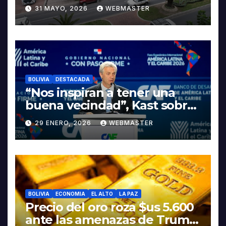
INTEGRAL PARA IMPULSAR
31 MAYO, 2026
WEBMASTER
LA ELECTROMOVILIDAD Y LA
INDUSTRIALIZACIÓN DEL
LITIO
BOLIVIA
DESTACADA
“Nos inspiran a tener una
buena vecindad”, Kast sobre
discurso del presidente
29 ENERO, 2026
WEBMASTER
Rodrigo Paz
BOLIVIA
ECONOMIA
EL ALTO
LA PAZ
Precio del oro roza $us 5.600
ante las amenazas de Trump