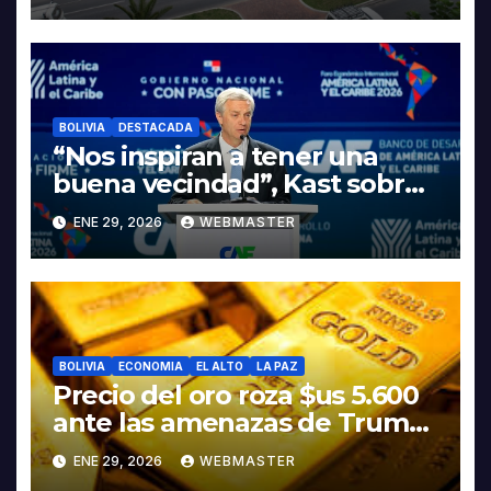
INDUSTRIALIZACIÓN DEL
LITIO
BOLIVIA
DESTACADA
“Nos inspiran a tener una
buena vecindad”, Kast sobre
discurso del presidente
ENE 29, 2026
WEBMASTER
Rodrigo Paz
BOLIVIA
ECONOMIA
EL ALTO
LA PAZ
Precio del oro roza $us 5.600
ante las amenazas de Trump
contra Irán
ENE 29, 2026
WEBMASTER