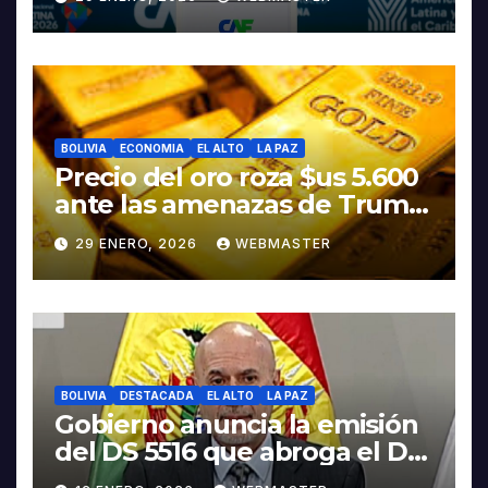
Rodrigo Paz
BOLIVIA
ECONOMIA
EL ALTO
LA PAZ
Precio del oro roza $us 5.600
ante las amenazas de Trump
contra Irán
29 ENERO, 2026
WEBMASTER
BOLIVIA
DESTACADA
EL ALTO
LA PAZ
Gobierno anuncia la emisión
del DS 5516 que abroga el DS
5503