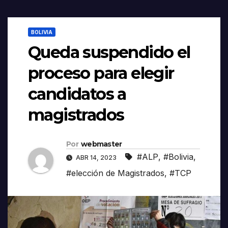
BOLIVIA
Queda suspendido el
proceso para elegir
candidatos a
magistrados
Por
webmaster
#ALP
,
#Bolivia
,
ABR 14, 2023
#elección de Magistrados
,
#TCP