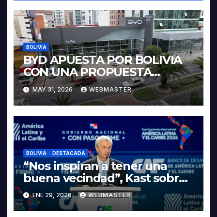
BOLIVIA
BYD APUESTA POR BOLIVIA
CON UNA PROPUESTA
INTEGRAL PARA IMPULSAR
MAY 31, 2026
WEBMASTER
LA ELECTROMOVILIDAD Y LA
INDUSTRIALIZACIÓN DEL
LITIO
BOLIVIA
DESTACADA
“Nos inspiran a tener una
buena vecindad”, Kast sobre
discurso del presidente
ENE 29, 2026
WEBMASTER
Rodrigo Paz