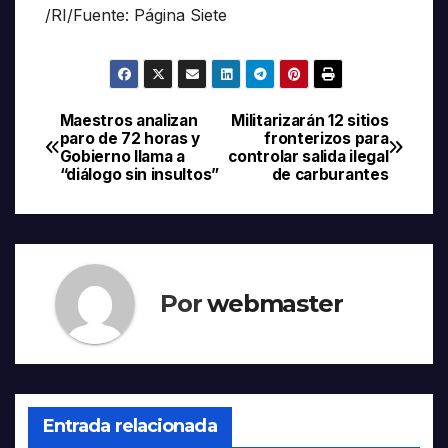
/RI/Fuente: Página Siete
Maestros analizan
Militarizarán 12 sitios
Navegación
paro de 72 horas y
fronterizos para
Gobierno llama a
controlar salida ilegal
de
“diálogo sin insultos”
de carburantes
entradas
Por
webmaster
Entrada relacionada