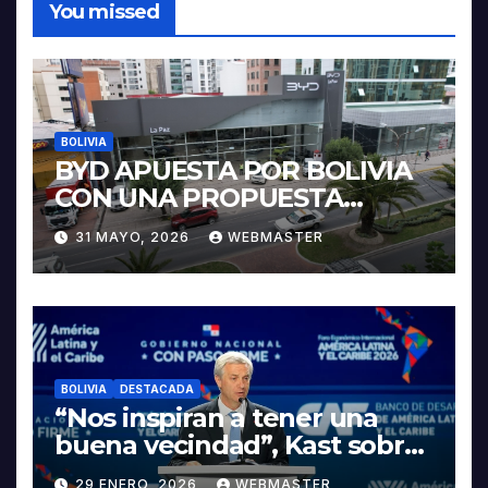
You missed
BOLIVIA
BYD APUESTA POR BOLIVIA
CON UNA PROPUESTA
INTEGRAL PARA IMPULSAR
31 MAYO, 2026
WEBMASTER
LA ELECTROMOVILIDAD Y LA
INDUSTRIALIZACIÓN DEL
LITIO
BOLIVIA
DESTACADA
“Nos inspiran a tener una
buena vecindad”, Kast sobre
discurso del presidente
29 ENERO, 2026
WEBMASTER