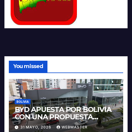
You missed
BOLIVIA
BYD APUESTA POR BOLIVIA
CON UNA PROPUESTA
INTEGRAL PARA IMPULSAR
31 MAYO, 2026
WEBMASTER
LA ELECTROMOVILIDAD Y LA