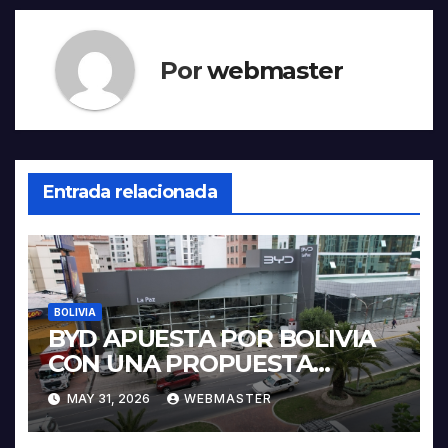
Por
webmaster
Entrada relacionada
BOLIVIA
BYD APUESTA POR BOLIVIA
CON UNA PROPUESTA
INTEGRAL PARA IMPULSAR
MAY 31, 2026
WEBMASTER
LA ELECTROMOVILIDAD Y LA
INDUSTRIALIZACIÓN DEL