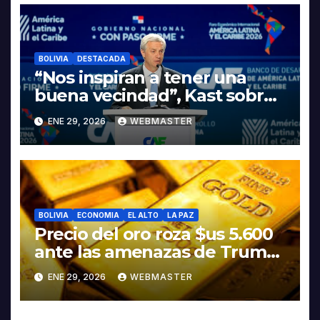
LITIO
BOLIVIA
DESTACADA
“Nos inspiran a tener una
buena vecindad”, Kast sobre
discurso del presidente
ENE 29, 2026
WEBMASTER
Rodrigo Paz
BOLIVIA
ECONOMIA
EL ALTO
LA PAZ
Precio del oro roza $us 5.600
ante las amenazas de Trump
contra Irán
ENE 29, 2026
WEBMASTER