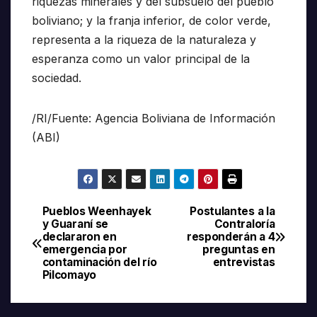
riquezas minerales y del subsuelo del pueblo
boliviano; y la franja inferior, de color verde,
representa a la riqueza de la naturaleza y
esperanza como un valor principal de la
sociedad.
/RI/Fuente: Agencia Boliviana de Información
(ABI)
Pueblos Weenhayek
Postulantes a la
Navegación
y Guaraní se
Contraloría
declararon en
responderán a 4
de
emergencia por
preguntas en
contaminación del río
entrevistas
entradas
Pilcomayo