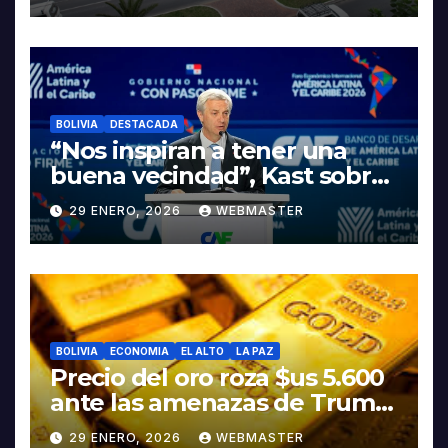
INDUSTRIALIZACIÓN DEL
LITIO
BOLIVIA
DESTACADA
“Nos inspiran a tener una
buena vecindad”, Kast sobre
discurso del presidente
29 ENERO, 2026
WEBMASTER
Rodrigo Paz
BOLIVIA
ECONOMIA
EL ALTO
LA PAZ
Precio del oro roza $us 5.600
ante las amenazas de Trump
contra Irán
29 ENERO, 2026
WEBMASTER