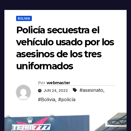
BOLIVIA
Policía secuestra el
vehículo usado por los
asesinos de los tres
uniformados
Por
webmaster
#asesinato
,
JUN 24, 2022
#Bolivia
,
#policía