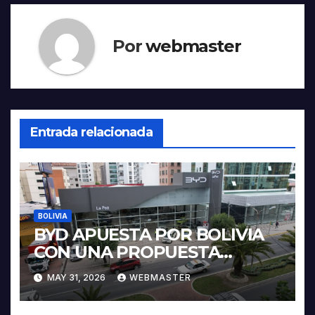
Por
webmaster
Entrada relacionada
BOLIVIA
BYD APUESTA POR BOLIVIA
CON UNA PROPUESTA
INTEGRAL PARA IMPULSAR
MAY 31, 2026
WEBMASTER
LA ELECTROMOVILIDAD Y LA
INDUSTRIALIZACIÓN DEL