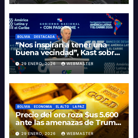
INDUSTRIALIZACIÓN DEL
LITIO
BOLIVIA
DESTACADA
“Nos inspiran a tener una
buena vecindad”, Kast sobre
discurso del presidente
29 ENERO, 2026
WEBMASTER
Rodrigo Paz
BOLIVIA
ECONOMIA
EL ALTO
LA PAZ
Precio del oro roza $us 5.600
ante las amenazas de Trump
contra Irán
29 ENERO, 2026
WEBMASTER