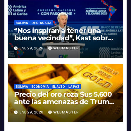
LITIO
BOLIVIA
DESTACADA
“Nos inspiran a tener una
buena vecindad”, Kast sobre
discurso del presidente
ENE 29, 2026
WEBMASTER
Rodrigo Paz
BOLIVIA
ECONOMIA
EL ALTO
LA PAZ
Precio del oro roza $us 5.600
ante las amenazas de Trump
contra Irán
ENE 29, 2026
WEBMASTER