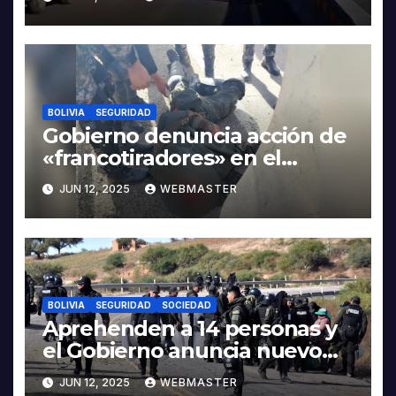
BOLIVIA
SEGURIDAD
Gobierno denuncia acción de
«francotiradores» en el
asesinato de policías
JUN 12, 2025
WEBMASTER
BOLIVIA
SEGURIDAD
SOCIEDAD
Aprehenden a 14 personas y
el Gobierno anuncia nuevo
operativo en Llallagua
JUN 12, 2025
WEBMASTER