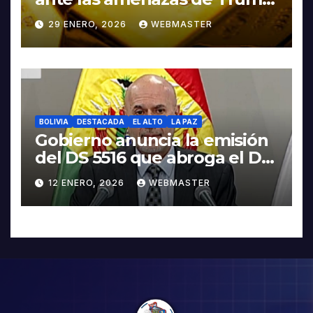
contra Irán
29 ENERO, 2026
WEBMASTER
BOLIVIA
DESTACADA
EL ALTO
LA PAZ
Gobierno anuncia la emisión
del DS 5516 que abroga el DS
5503
12 ENERO, 2026
WEBMASTER