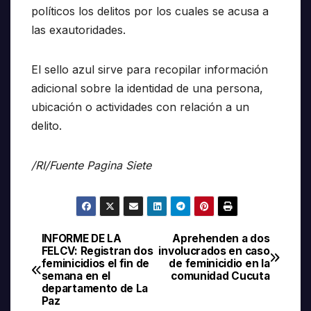
políticos los delitos por los cuales se acusa a
las exautoridades.
El sello azul sirve para recopilar información
adicional sobre la identidad de una persona,
ubicación o actividades con relación a un
delito.
/RI/Fuente Pagina Siete
INFORME DE LA
Aprehenden a dos
Navegación
FELCV: Registran dos
involucrados en caso
feminicidios el fin de
de feminicidio en la
de
semana en el
comunidad Cucuta
departamento de La
entradas
Paz