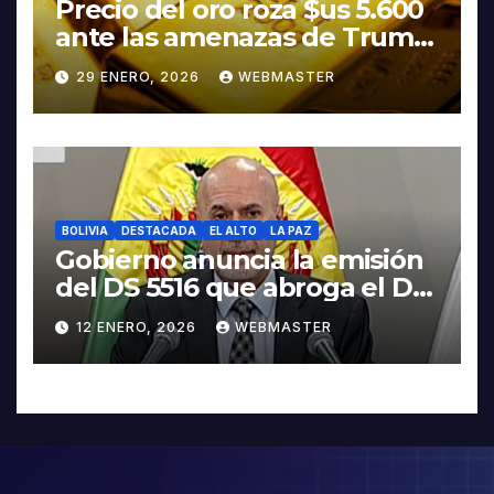
Precio del oro roza $us 5.600
ante las amenazas de Trump
contra Irán
29 ENERO, 2026
WEBMASTER
BOLIVIA
DESTACADA
EL ALTO
LA PAZ
Gobierno anuncia la emisión
del DS 5516 que abroga el DS
5503
12 ENERO, 2026
WEBMASTER