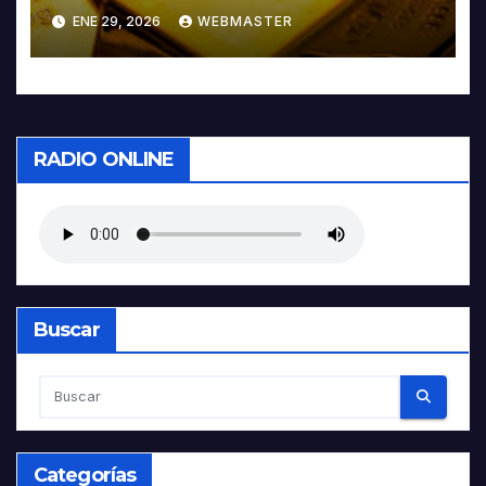
contra Irán
ENE 29, 2026
WEBMASTER
RADIO ONLINE
Buscar
Categorías