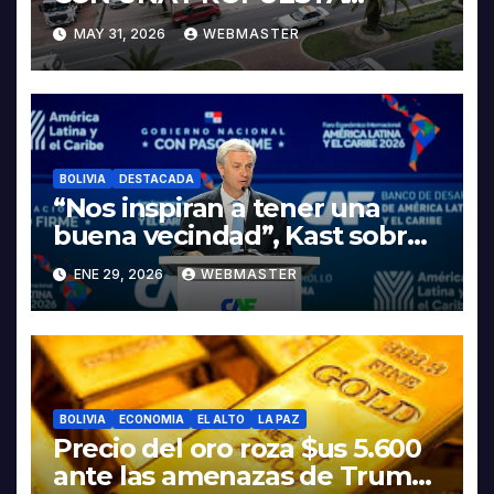
INTEGRAL PARA IMPULSAR
MAY 31, 2026
WEBMASTER
LA ELECTROMOVILIDAD Y LA
INDUSTRIALIZACIÓN DEL
LITIO
BOLIVIA
DESTACADA
“Nos inspiran a tener una
buena vecindad”, Kast sobre
discurso del presidente
ENE 29, 2026
WEBMASTER
Rodrigo Paz
BOLIVIA
ECONOMIA
EL ALTO
LA PAZ
Precio del oro roza $us 5.600
ante las amenazas de Trump