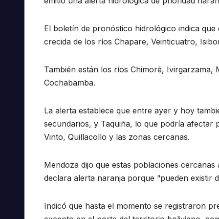
emitió una alerta hidrológica de prioridad naran
El boletín de pronóstico hidrológico indica que
crecida de los ríos Chapare, Veinticuatro, Isibo
También están los ríos Chimoré, Ivirgarzama, 
Cochabamba.
La alerta establece que entre ayer y hoy tambi
secundarios, y Taquiña, lo que podría afectar
Vinto, Quillacollo y las zonas cercanas.
Mendoza dijo que estas poblaciones cercanas 
declara alerta naranja porque “pueden existir d
Indicó que hasta el momento se registraron pr
excepto en el norte del territorio boliviano,