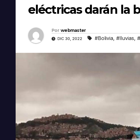
eléctricas darán la 
Por
webmaster
#Bolivia
,
#lluvias
,
DIC 30, 2022