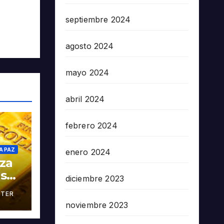
septiembre 2024
agosto 2024
mayo 2024
abril 2024
febrero 2024
A PAZ
enero 2024
oza
as
diciembre 2023
TER
án
noviembre 2023