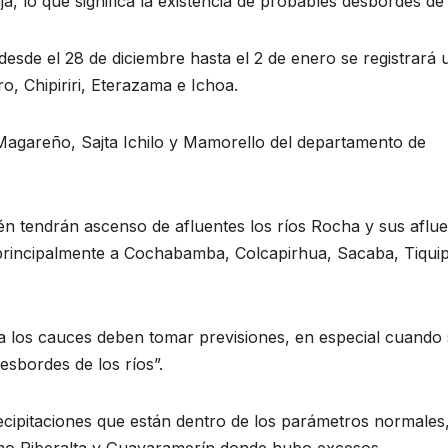
ja, lo que significa la existencia de probables desbordes de 
 desde el 28 de diciembre hasta el 2 de enero se registrará 
ro, Chipiriri, Eterazama e Ichoa.
Magareño, Sajta Ichilo y Mamorello del departamento de
én tendrán ascenso de afluentes los ríos Rocha y sus aflu
 principalmente a Cochabamba, Colcapirhua, Sacaba, Tiqui
a los cauces deben tomar previsiones, en especial cuando
esbordes de los ríos”.
ecipitaciones que están dentro de los parámetros normales
 como Riberalta y Guayaramerín donde hubo excesos.