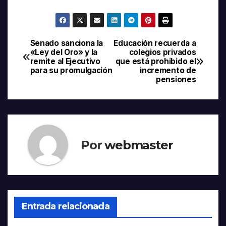
Senado sanciona la
Educación recuerda a
Navegación
«Ley del Oro» y la
colegios privados
remite al Ejecutivo
que está prohibido el
de
para su promulgación
incremento de
pensiones
entradas
Por
webmaster
Entrada relacionada