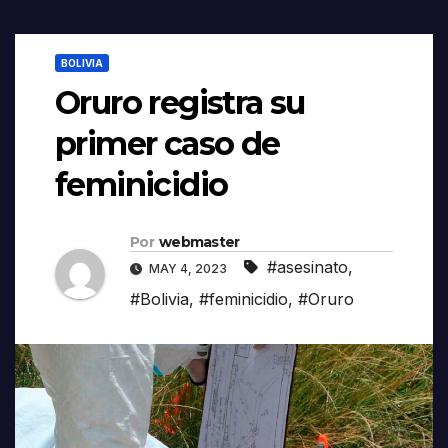
BOLIVIA
Oruro registra su
primer caso de
feminicidio
Por
webmaster
#asesinato
,
MAY 4, 2023
#Bolivia
,
#feminicidio
,
#Oruro