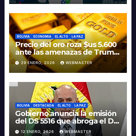
BOLIVIA
ECONOMIA
EL ALTO
LA PAZ
Precio del oro roza $us 5.600
ante las amenazas de Trump
contra Irán
29 ENERO, 2026
WEBMASTER
BOLIVIA
DESTACADA
EL ALTO
LA PAZ
Gobierno anuncia la emisión
del DS 5516 que abroga el DS
5503
12 ENERO, 2026
WEBMASTER