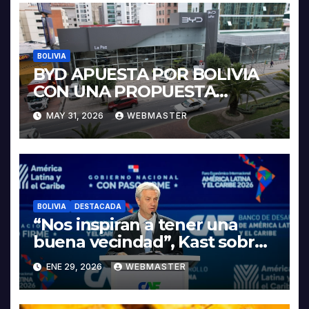
BOLIVIA
BYD APUESTA POR BOLIVIA
CON UNA PROPUESTA
INTEGRAL PARA IMPULSAR
MAY 31, 2026
WEBMASTER
LA ELECTROMOVILIDAD Y LA
INDUSTRIALIZACIÓN DEL
LITIO
BOLIVIA
DESTACADA
“Nos inspiran a tener una
buena vecindad”, Kast sobre
discurso del presidente
ENE 29, 2026
WEBMASTER
Rodrigo Paz