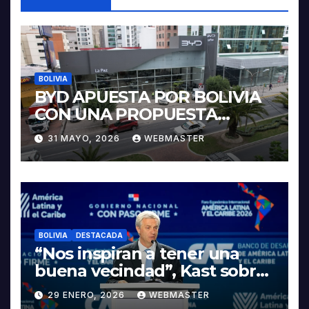
BOLIVIA
BYD APUESTA POR BOLIVIA
CON UNA PROPUESTA
INTEGRAL PARA IMPULSAR
31 MAYO, 2026
WEBMASTER
LA ELECTROMOVILIDAD Y LA
INDUSTRIALIZACIÓN DEL
LITIO
BOLIVIA
DESTACADA
“Nos inspiran a tener una
buena vecindad”, Kast sobre
discurso del presidente
29 ENERO, 2026
WEBMASTER
Rodrigo Paz