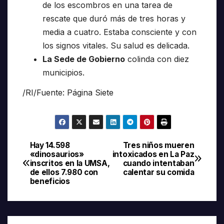
de los escombros en una tarea de
rescate que duró más de tres horas y
media a cuatro. Estaba consciente y con
los signos vitales. Su salud es delicada.
La Sede de Gobierno
colinda con diez
municipios.
/RI/Fuente: Página Siete
Hay 14.598
Tres niños mueren
Navegación
«dinosaurios»
intoxicados en La Paz
inscritos en la UMSA,
cuando intentaban
de
de ellos 7.980 con
calentar su comida
beneficios
entradas