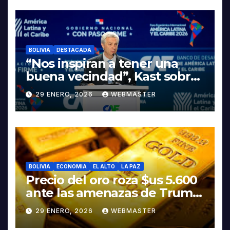
LITIO
BOLIVIA
DESTACADA
“Nos inspiran a tener una
buena vecindad”, Kast sobre
discurso del presidente
29 ENERO, 2026
WEBMASTER
Rodrigo Paz
BOLIVIA
ECONOMIA
EL ALTO
LA PAZ
Precio del oro roza $us 5.600
ante las amenazas de Trump
contra Irán
29 ENERO, 2026
WEBMASTER