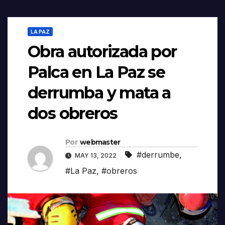
LA PAZ
Obra autorizada por
Palca en La Paz se
derrumba y mata a
dos obreros
Por
webmaster
#derrumbe
,
MAY 13, 2022
#La Paz
,
#obreros