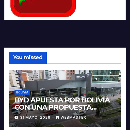
You missed
BOLIVIA
BYD APUESTA POR BOLIVIA
CON UNA PROPUESTA
INTEGRAL PARA IMPULSAR
31 MAYO, 2026
WEBMASTER
LA ELECTROMOVILIDAD Y LA
INDUSTRIALIZACIÓN DEL