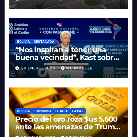
LA ELECTROMOVILIDAD Y LA
INDUSTRIALIZACIÓN DEL
LITIO
BOLIVIA
DESTACADA
“Nos inspiran a tener una
buena vecindad”, Kast sobre
discurso del presidente
29 ENERO, 2026
WEBMASTER
Rodrigo Paz
BOLIVIA
ECONOMIA
EL ALTO
LA PAZ
Precio del oro roza $us 5.600
ante las amenazas de Trump
contra Irán