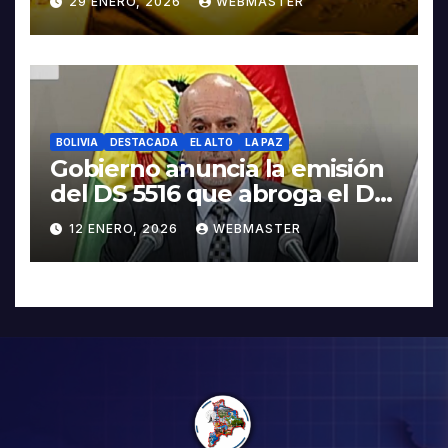
29 ENERO, 2026
WEBMASTER
BOLIVIA
DESTACADA
EL ALTO
LA PAZ
Gobierno anuncia la emisión
del DS 5516 que abroga el DS
5503
12 ENERO, 2026
WEBMASTER