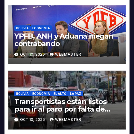
BOLIVIA
ECONOMIA
YPFB, ANH y Aduana niegan
contrabando
OCT 10, 2025
WEBMASTER
BOLIVIA
ECONOMIA
EL ALTO
LA PAZ
Transportistas están listos
para ir al paro por falta de
combustible
OCT 10, 2025
WEBMASTER