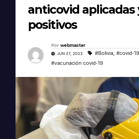
anticovid aplicadas
positivos
Por
webmaster
#Bolivia
,
#covid-1
JUN 27, 2023
#vacunación covid-19