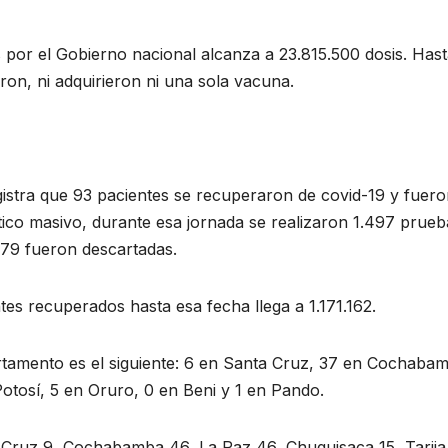
s por el Gobierno nacional alcanza a 23.815.500 dosis. Hast
on, ni adquirieron ni una sola vacuna.
gistra que 93 pacientes se recuperaron de covid-19 y fuer
tico masivo, durante esa jornada se realizaron 1.497 prueb
.379 fueron descartadas.
es recuperados hasta esa fecha llega a 1.171.162.
rtamento es el siguiente: 6 en Santa Cruz, 37 en Cochaba
Potosí, 5 en Oruro, 0 en Beni y 1 en Pando.
 Cruz 9, Cochabamba 46, La Paz 46, Chuquisaca 15, Tarija 