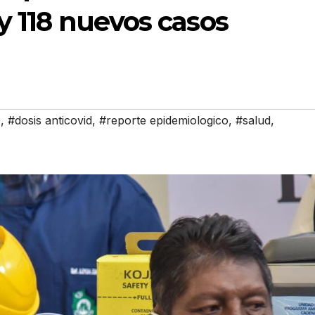
 y 118 nuevos casos
9
,
#dosis anticovid
,
#reporte epidemiologico
,
#salud
,