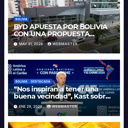
BOLIVIA
BYD APUESTA POR BOLIVIA
CON UNA PROPUESTA
INTEGRAL PARA IMPULSAR
MAY 31, 2026
WEBMASTER
LA ELECTROMOVILIDAD Y LA
INDUSTRIALIZACIÓN DEL
LITIO
BOLIVIA
DESTACADA
“Nos inspiran a tener una
buena vecindad”, Kast sobre
discurso del presidente
ENE 29, 2026
WEBMASTER
Rodrigo Paz