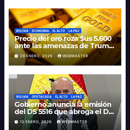
BOLIVIA
ECONOMIA
EL ALTO
LA PAZ
Precio del oro roza $us 5.600
ante las amenazas de Trump
contra Irán
29 ENERO, 2026
WEBMASTER
BOLIVIA
DESTACADA
EL ALTO
LA PAZ
Gobierno anuncia la emisión
del DS 5516 que abroga el DS
5503
12 ENERO, 2026
WEBMASTER