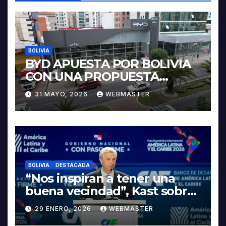
BOLIVIA
BYD APUESTA POR BOLIVIA
CON UNA PROPUESTA
INTEGRAL PARA IMPULSAR
31 MAYO, 2026
WEBMASTER
LA ELECTROMOVILIDAD Y LA
INDUSTRIALIZACIÓN DEL
LITIO
BOLIVIA
DESTACADA
“Nos inspiran a tener una
buena vecindad”, Kast sobre
discurso del presidente
29 ENERO, 2026
WEBMASTER
Rodrigo Paz