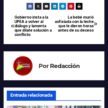
Gobierno insta a la
La bebé murió
Navegación
UPEA a volver al
asfixiada con la leche
diálogo y lamenta
que le dieron horas
de
que dilate solución a
antes de su deceso
conflicto
entradas
Por
Redacción
Entrada relacionada