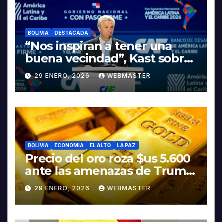
BOLIVIA
DESTACADA
“Nos inspiran a tener una
buena vecindad”, Kast sobre
discurso del presidente
29 ENERO, 2026
WEBMASTER
Rodrigo Paz
BOLIVIA
ECONOMIA
EL ALTO
LA PAZ
Precio del oro roza $us 5.600
ante las amenazas de Trump
contra Irán
29 ENERO, 2026
WEBMASTER