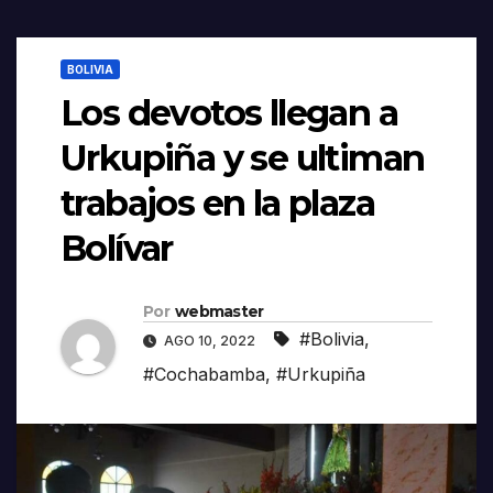
BOLIVIA
Los devotos llegan a
Urkupiña y se ultiman
trabajos en la plaza
Bolívar
Por
webmaster
#Bolivia
,
AGO 10, 2022
#Cochabamba
,
#Urkupiña