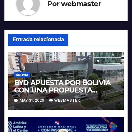
Por
webmaster
Entrada relacionada
BOLIVIA
BYD APUESTA POR BOLIVIA
CON UNA PROPUESTA
INTEGRAL PARA IMPULSAR
MAY 31, 2026
WEBMASTER
LA ELECTROMOVILIDAD Y LA
INDUSTRIALIZACIÓN DEL
LITIO