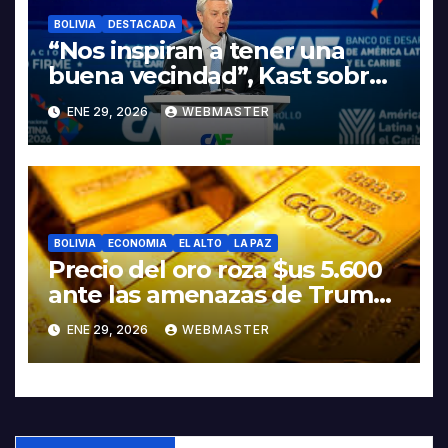
BOLIVIA
DESTACADA
“Nos inspiran a tener una
buena vecindad”, Kast sobre
discurso del presidente
ENE 29, 2026
WEBMASTER
Rodrigo Paz
BOLIVIA
ECONOMIA
EL ALTO
LA PAZ
Precio del oro roza $us 5.600
ante las amenazas de Trump
contra Irán
ENE 29, 2026
WEBMASTER