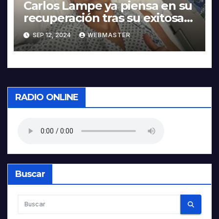
Carlos Lampe ya piensa en su
recuperación tras su exitosa
operación en el tendón de
SEP 12, 2024
WEBMASTER
Aquiles
RADIO ONLINE
Buscar