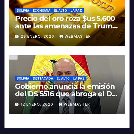
BOLIVIA
ECONOMIA
EL ALTO
LA PAZ
Precio del oro roza $us 5.600
ante las amenazas de Trump
contra Irán
29 ENERO, 2026
WEBMASTER
BOLIVIA
DESTACADA
EL ALTO
LA PAZ
Gobierno anuncia la emisión
del DS 5516 que abroga el DS
5503
12 ENERO, 2026
WEBMASTER