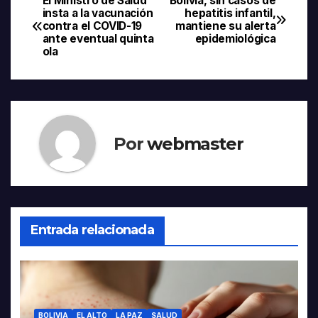
El Ministro de Salud
Bolivia, sin casos de
Navegación
insta a la vacunación
hepatitis infantil,
contra el COVID-19
mantiene su alerta
de
ante eventual quinta
epidemiológica
ola
entradas
Por
webmaster
Entrada relacionada
BOLIVIA
EL ALTO
LA PAZ
SALUD