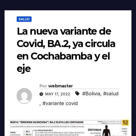
SALUD
La nueva variante de
Covid, BA.2, ya circula
en Cochabamba y el
eje
Por
webmaster
#Bolivia
,
#salud
MAY 17, 2022
,
#variante covid