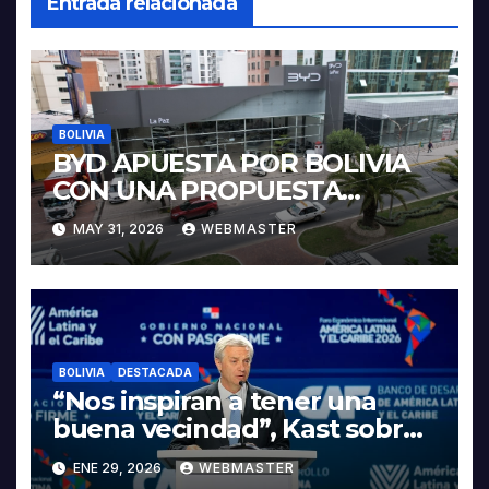
Entrada relacionada
BOLIVIA
BYD APUESTA POR BOLIVIA
CON UNA PROPUESTA
INTEGRAL PARA IMPULSAR
MAY 31, 2026
WEBMASTER
LA ELECTROMOVILIDAD Y LA
INDUSTRIALIZACIÓN DEL
LITIO
BOLIVIA
DESTACADA
“Nos inspiran a tener una
buena vecindad”, Kast sobre
discurso del presidente
ENE 29, 2026
WEBMASTER
Rodrigo Paz