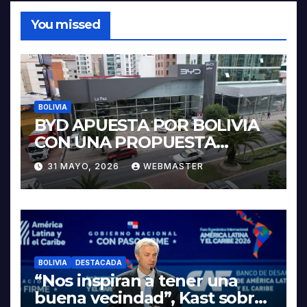
You missed
BOLIVIA
BYD APUESTA POR BOLIVIA
CON UNA PROPUESTA
INTEGRAL PARA IMPULSAR
31 MAYO, 2026
WEBMASTER
LA ELECTROMOVILIDAD Y LA
INDUSTRIALIZACIÓN DEL
LITIO
BOLIVIA
DESTACADA
“Nos inspiran a tener una
buena vecindad”, Kast sobre