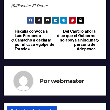
/RI/Fuente: El Deber
Fiscalía convoca a
Del Castillo ahora
Navegación
Luis Fernando
dice que el Gobierno
Camacho a declarar
no apoya a ninguna
de
por el caso «golpe de
persona de
Estado»
Adepcoca
entradas
Por
webmaster