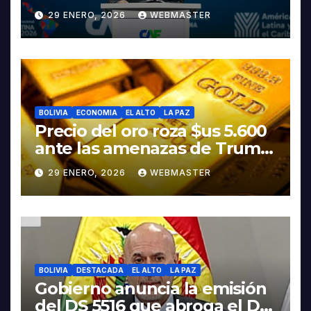
discurso del presidente
29 ENERO, 2026
WEBMASTER
Rodrigo Paz
BOLIVIA
ECONOMIA
EL ALTO
LA PAZ
Precio del oro roza $us 5.600
ante las amenazas de Trump
contra Irán
29 ENERO, 2026
WEBMASTER
BOLIVIA
DESTACADA
EL ALTO
LA PAZ
Gobierno anuncia la emisión
del DS 5516 que abroga el DS