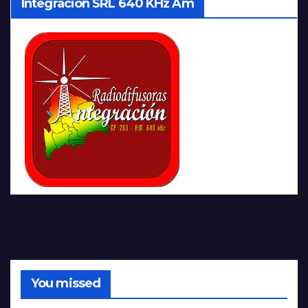
Integración SRL 640 KHz Am
You missed