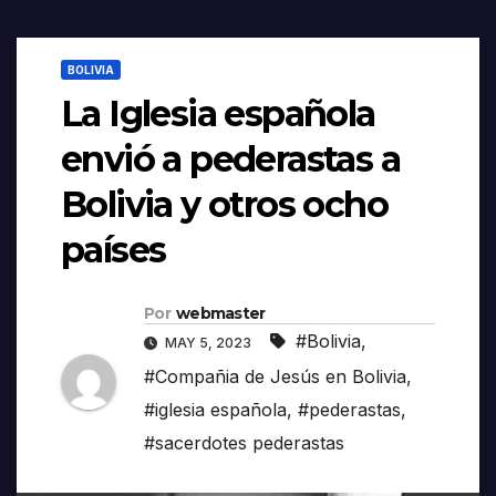
BOLIVIA
La Iglesia española
envió a pederastas a
Bolivia y otros ocho
países
Por
webmaster
#Bolivia
,
MAY 5, 2023
#Compañia de Jesús en Bolivia
,
#iglesia española
,
#pederastas
,
#sacerdotes pederastas