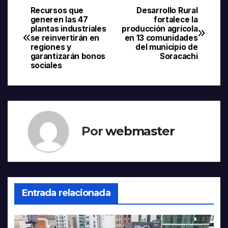
Recursos que
Desarrollo Rural
Navegación
generen las 47
fortalece la
plantas industriales
producción agrícola
de
se reinvertirán en
en 13 comunidades
regiones y
del municipio de
entradas
garantizarán bonos
Soracachi
sociales
Por
webmaster
Entrada relacionada