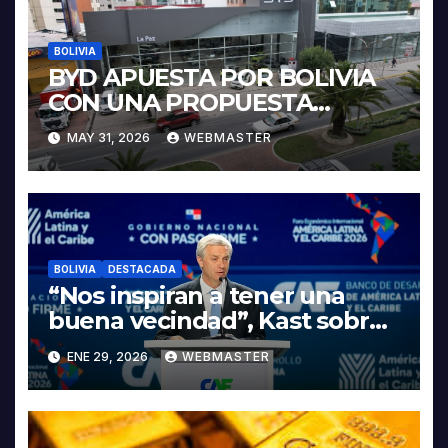
BOLIVIA
BYD APUESTA POR BOLIVIA
CON UNA PROPUESTA
INTEGRAL PARA IMPULSAR
MAY 31, 2026
WEBMASTER
LA ELECTROMOVILIDAD Y LA
INDUSTRIALIZACIÓN DEL
LITIO
BOLIVIA
DESTACADA
“Nos inspiran a tener una
buena vecindad”, Kast sobre
discurso del presidente
ENE 29, 2026
WEBMASTER
Rodrigo Paz