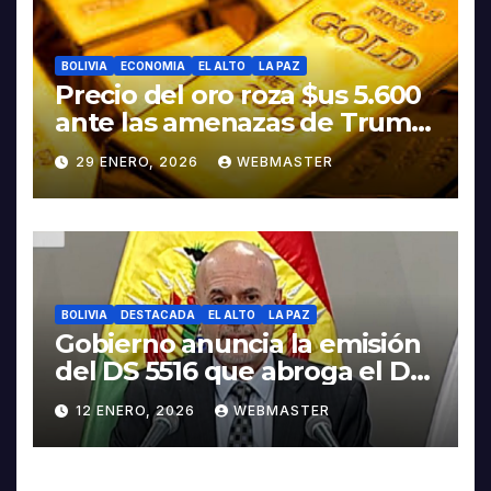
BOLIVIA
ECONOMIA
EL ALTO
LA PAZ
Precio del oro roza $us 5.600
ante las amenazas de Trump
contra Irán
29 ENERO, 2026
WEBMASTER
BOLIVIA
DESTACADA
EL ALTO
LA PAZ
Gobierno anuncia la emisión
del DS 5516 que abroga el DS
5503
12 ENERO, 2026
WEBMASTER