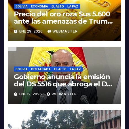
BOLIVIA
ECONOMIA
EL ALTO
LA PAZ
Precio del oro roza $us 5.600
ante las amenazas de Trump
contra Irán
ENE 29, 2026
WEBMASTER
BOLIVIA
DESTACADA
EL ALTO
LA PAZ
Gobierno anuncia la emisión
del DS 5516 que abroga el DS
5503
ENE 12, 2026
WEBMASTER