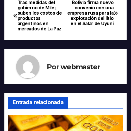
Tras medidas del
Bolivia firma nuevo
Navegación
gobierno de Milei,
convenio con una
suben los costos de
empresa rusa para la
de
productos
explotación del litio
argentinos en
en el Salar de Uyuni
entradas
mercados de La Paz
Por
webmaster
Entrada relacionada