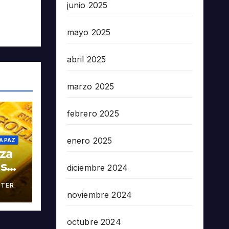
junio 2025
mayo 2025
abril 2025
marzo 2025
febrero 2025
enero 2025
A PAZ
oza
as
diciembre 2024
TER
án
noviembre 2024
octubre 2024