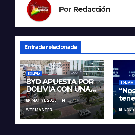
Por
Redacción
Entrada relacionada
BOLIVIA
BYD APUESTA POR
BOLIVIA
BOLIVIA CON UNA
“Nos
PROPUESTA
tene
MAY 31, 2026
INTEGRAL PARA
veci
ENE 2
IMPULSAR LA
WEBMASTER
sobr
ELECTROMOVILIDA
pres
D Y LA
Paz
INDUSTRIALIZACIÓ