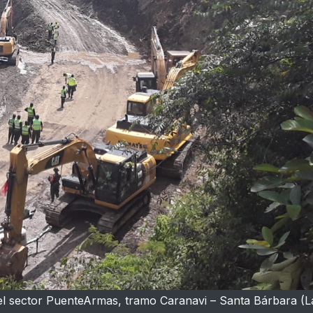
n el sector PuenteArmas, tramo Caranavi – Santa Bárbara (La