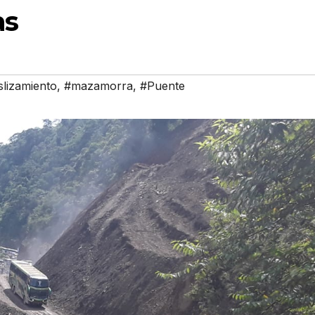
as
slizamiento
,
#mazamorra
,
#Puente