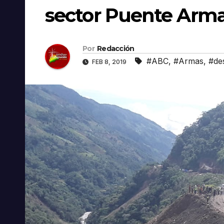
sector Puente Arm
Por
Redacción
#ABC
,
#Armas
,
#de
FEB 8, 2019