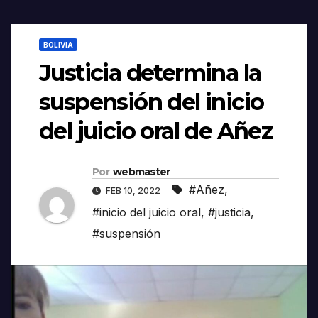
BOLIVIA
Justicia determina la
suspensión del inicio
del juicio oral de Añez
Por
webmaster
#Añez
,
FEB 10, 2022
#inicio del juicio oral
,
#justicia
,
#suspensión