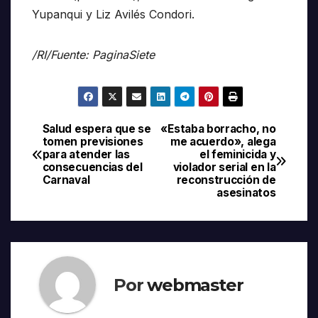
Yupanqui y Liz Avilés Condori.
/RI/Fuente: PaginaSiete
Salud espera que se
«Estaba borracho, no
Navegación
tomen previsiones
me acuerdo», alega
para atender las
el feminicida y
de
consecuencias del
violador serial en la
Carnaval
reconstrucción de
entradas
asesinatos
Por
webmaster