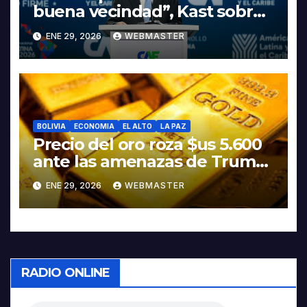
buena vecindad”, Kast sobre
discurso del presidente
ENE 29, 2026
WEBMASTER
Rodrigo Paz
BOLIVIA
ECONOMIA
EL ALTO
LA PAZ
Precio del oro roza $us 5.600
ante las amenazas de Trump
contra Irán
ENE 29, 2026
WEBMASTER
RADIO ONLINE