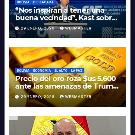
BOLIVIA
DESTACADA
“Nos inspiran a tener una
buena vecindad”, Kast sobre
discurso del presidente
29 ENERO, 2026
WEBMASTER
Rodrigo Paz
BOLIVIA
ECONOMIA
EL ALTO
LA PAZ
Precio del oro roza $us 5.600
ante las amenazas de Trump
contra Irán
29 ENERO, 2026
WEBMASTER