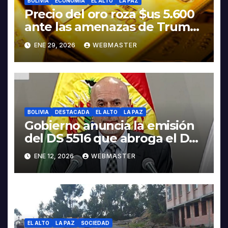
BOLIVIA
ECONOMIA
EL ALTO
LA PAZ
Precio del oro roza $us 5.600
ante las amenazas de Trump
contra Irán
ENE 29, 2026
WEBMASTER
BOLIVIA
DESTACADA
EL ALTO
LA PAZ
Gobierno anuncia la emisión
del DS 5516 que abroga el DS
5503
ENE 12, 2026
WEBMASTER
EL ALTO
LA PAZ
SOCIEDAD