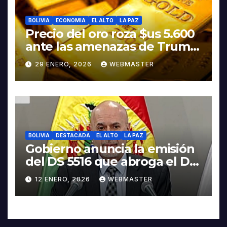
BOLIVIA
ECONOMIA
EL ALTO
LA PAZ
Precio del oro roza $us 5.600
ante las amenazas de Trump
contra Irán
29 ENERO, 2026
WEBMASTER
BOLIVIA
DESTACADA
EL ALTO
LA PAZ
Gobierno anuncia la emisión
del DS 5516 que abroga el DS
5503
12 ENERO, 2026
WEBMASTER