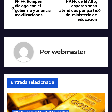
PP.FF. Rompen
PP.FF. de El Alto,
Navegación
dialogo con el
esperan sean
gobierno y anuncia
atendidos por parte
de
movilizaciones
del ministerio de
educación
entradas
Por
webmaster
Entrada relacionada