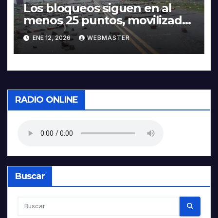
Los bloqueos siguen en al
menos 25 puntos, movilizados
piden abrogación del 5503 en
ENE 12, 2026
WEBMASTER
la Gaceta
RADIO ONLINE
Buscar