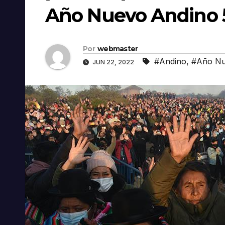
Año Nuevo Andino 5
Por
webmaster
#Andino
,
#Año N
JUN 22, 2022