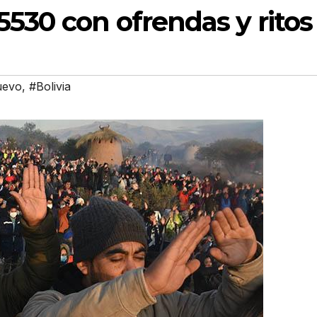
530 con ofrendas y ritos
uevo
,
#Bolivia