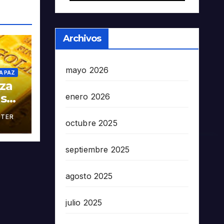
Archivos
mayo 2026
A PAZ
oza
as
enero 2026
TER
án
octubre 2025
septiembre 2025
agosto 2025
julio 2025