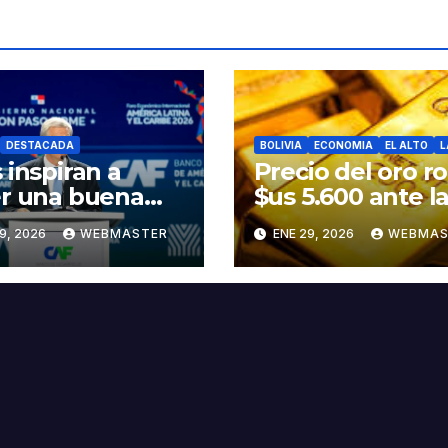
DESTACADA
BOLIVIA
ECONOMIA
EL ALTO
L
 inspiran a
Precio del oro r
r una buena
$us 5.600 ante l
ndad”, Kast
amenazas de
9, 2026
WEBMASTER
ENE 29, 2026
WEBMAS
e discurso del
Trump contra Ir
idente Rodrigo