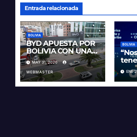
Entrada relacionada
BOLIVIA
BYD APUESTA POR
BOLIVIA
BOLIVIA CON UNA
“Nos
PROPUESTA
tene
MAY 31, 2026
INTEGRAL PARA
veci
ENE 2
IMPULSAR LA
WEBMASTER
sobr
ELECTROMOVILIDA
pres
D Y LA
Paz
INDUSTRIALIZACIÓ
N DEL LITIO