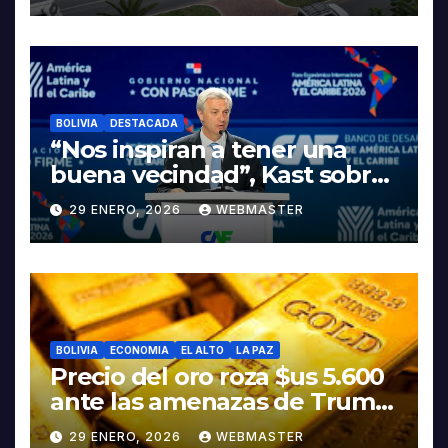
INDUSTRIALIZACIÓN DEL
LITIO
BOLIVIA
DESTACADA
“Nos inspiran a tener una
buena vecindad”, Kast sobre
discurso del presidente
29 ENERO, 2026
WEBMASTER
Rodrigo Paz
BOLIVIA
ECONOMIA
EL ALTO
LA PAZ
Precio del oro roza $us 5.600
ante las amenazas de Trump
contra Irán
29 ENERO, 2026
WEBMASTER