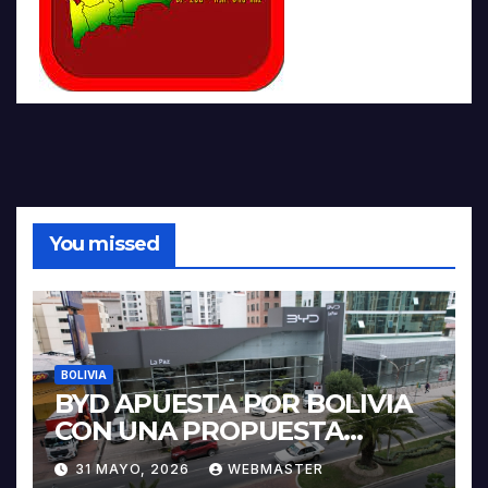
You missed
BOLIVIA
BYD APUESTA POR BOLIVIA
CON UNA PROPUESTA
INTEGRAL PARA IMPULSAR
31 MAYO, 2026
WEBMASTER
LA ELECTROMOVILIDAD Y LA