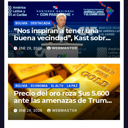
LITIO
BOLIVIA
DESTACADA
“Nos inspiran a tener una
buena vecindad”, Kast sobre
discurso del presidente
ENE 29, 2026
WEBMASTER
Rodrigo Paz
BOLIVIA
ECONOMIA
EL ALTO
LA PAZ
Precio del oro roza $us 5.600
ante las amenazas de Trump
contra Irán
ENE 29, 2026
WEBMASTER