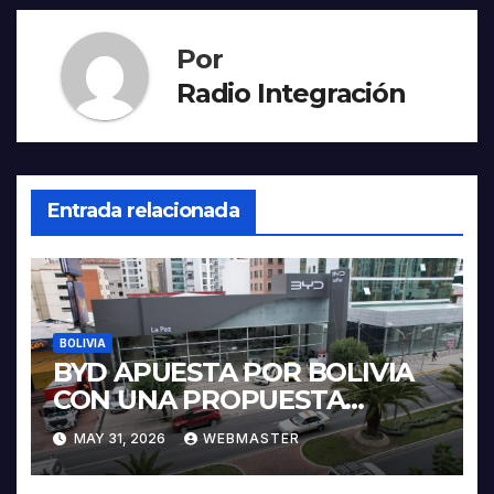
Por
Radio Integración
Entrada relacionada
BOLIVIA
BYD APUESTA POR BOLIVIA
CON UNA PROPUESTA
INTEGRAL PARA IMPULSAR
MAY 31, 2026
WEBMASTER
LA ELECTROMOVILIDAD Y LA
INDUSTRIALIZACIÓN DEL