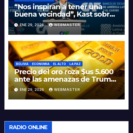
“Nos inspiran a tener una
buena vecindad”, Kast sobre
discurso del presidente
ENE 29, 2026
WEBMASTER
Rodrigo Paz
BOLIVIA
ECONOMIA
EL ALTO
LA PAZ
Precio del oro roza $us 5.600
ante las amenazas de Trump
contra Irán
ENE 29, 2026
WEBMASTER
RADIO ONLINE