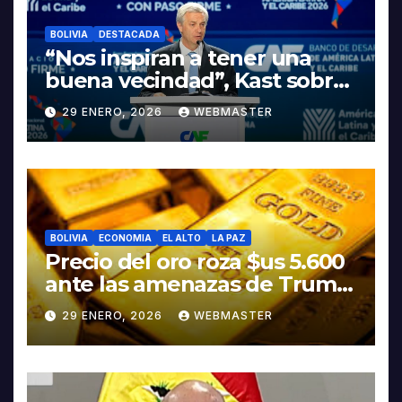
BOLIVIA
DESTACADA
“Nos inspiran a tener una
buena vecindad”, Kast sobre
discurso del presidente
29 ENERO, 2026
WEBMASTER
Rodrigo Paz
BOLIVIA
ECONOMIA
EL ALTO
LA PAZ
Precio del oro roza $us 5.600
ante las amenazas de Trump
contra Irán
29 ENERO, 2026
WEBMASTER