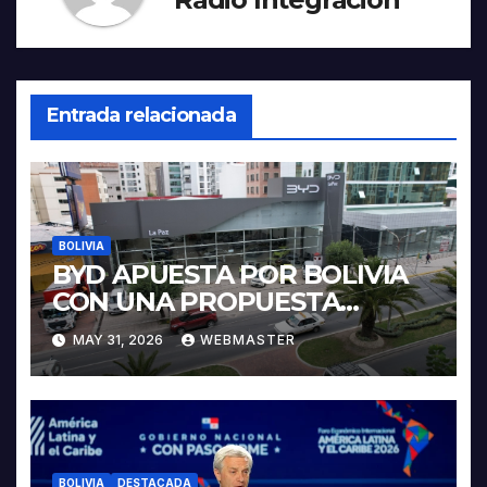
Entrada relacionada
BOLIVIA
BYD APUESTA POR BOLIVIA
CON UNA PROPUESTA
INTEGRAL PARA IMPULSAR
MAY 31, 2026
WEBMASTER
LA ELECTROMOVILIDAD Y LA
INDUSTRIALIZACIÓN DEL
LITIO
BOLIVIA
DESTACADA