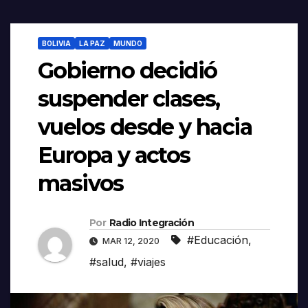
BOLIVIA
LA PAZ
MUNDO
Gobierno decidió
suspender clases,
vuelos desde y hacia
Europa y actos
masivos
Por
Radio Integración
#Educación
,
MAR 12, 2020
#salud
,
#viajes