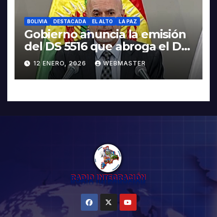
BOLIVIA
DESTACADA
EL ALTO
LA PAZ
Gobierno anuncia la emisión
del DS 5516 que abroga el DS
5503
12 ENERO, 2026
WEBMASTER