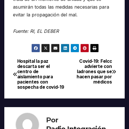
asumirán todas las medidas necesarias para
evitar la propagación del mal.
Fuente: RI, EL DEBER
Hospital la paz
Covid-19: Felcc
Navegación
descarta ser el
advierte con
centro de
ladrones que se
de
aislamiento para
hacen pasar por
pacientes con
médicos
entradas
sospecha de covid-19
Por
Radio Integración