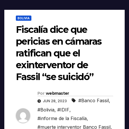
BOLIVIA
Fiscalía dice que
pericias en cámaras
ratifican que el
exinterventor de
Fassil “se suicidó”
Por
webmaster
#Banco Fassil
,
JUN 28, 2023
#Bolivia
,
#IDIF
,
#informe de la Fiscalía
,
#muerte interventor Banco Fassil
,