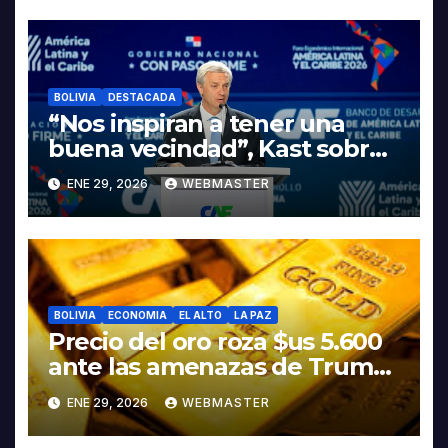
INDUSTRIALIZACIÓN DEL
LITIO
BOLIVIA
DESTACADA
“Nos inspiran a tener una
buena vecindad”, Kast sobre
discurso del presidente
ENE 29, 2026
WEBMASTER
Rodrigo Paz
BOLIVIA
ECONOMIA
EL ALTO
LA PAZ
Precio del oro roza $us 5.600
ante las amenazas de Trump
contra Irán
ENE 29, 2026
WEBMASTER