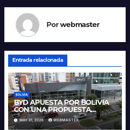
Por
webmaster
Entrada relacionada
BOLIVIA
BYD APUESTA POR BOLIVIA
CON UNA PROPUESTA
INTEGRAL PARA IMPULSAR
MAY 31, 2026
WEBMASTER
LA ELECTROMOVILIDAD Y LA