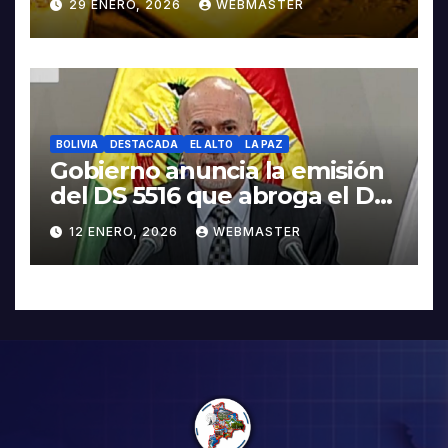
29 ENERO, 2026
WEBMASTER
BOLIVIA
DESTACADA
EL ALTO
LA PAZ
Gobierno anuncia la emisión
del DS 5516 que abroga el DS
5503
12 ENERO, 2026
WEBMASTER