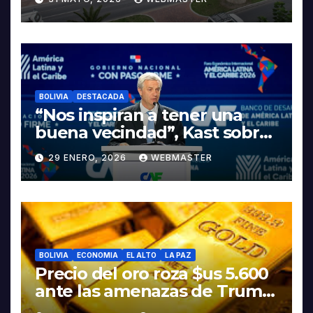
LA ELECTROMOVILIDAD Y LA
INDUSTRIALIZACIÓN DEL
LITIO
BOLIVIA
DESTACADA
“Nos inspiran a tener una
buena vecindad”, Kast sobre
discurso del presidente
29 ENERO, 2026
WEBMASTER
Rodrigo Paz
BOLIVIA
ECONOMIA
EL ALTO
LA PAZ
Precio del oro roza $us 5.600
ante las amenazas de Trump
contra Irán