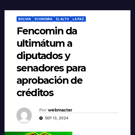
BOLIVIA
ECONOMIA
EL ALTO
LA PAZ
Fencomin da
ultimátum a
diputados y
senadores para
aprobación de
créditos
Por
webmaster
SEP 13, 2024