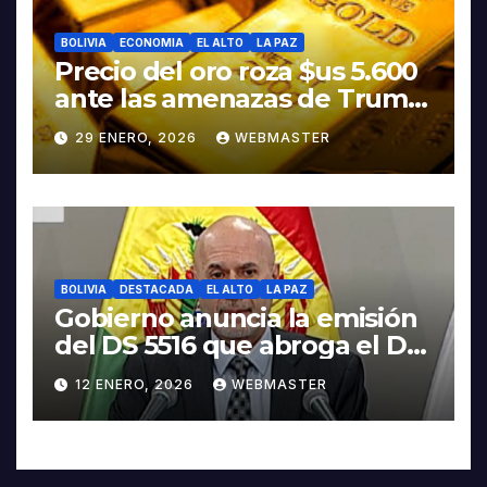
BOLIVIA
ECONOMIA
EL ALTO
LA PAZ
Precio del oro roza $us 5.600
ante las amenazas de Trump
contra Irán
29 ENERO, 2026
WEBMASTER
BOLIVIA
DESTACADA
EL ALTO
LA PAZ
Gobierno anuncia la emisión
del DS 5516 que abroga el DS
5503
12 ENERO, 2026
WEBMASTER