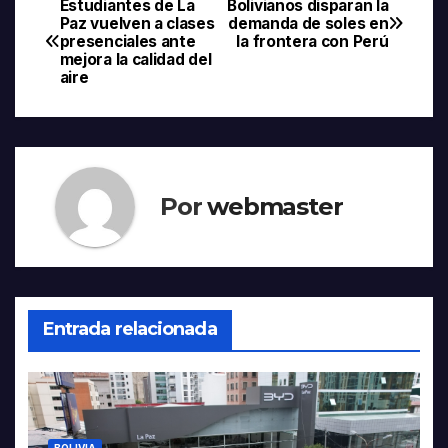
Estudiantes de La
Bolivianos disparan la
Navegación
Paz vuelven a clases
demanda de soles en
presenciales ante
la frontera con Perú
de
mejora la calidad del
aire
entradas
Por
webmaster
Entrada relacionada