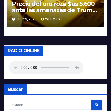
Precio del oro roza $us 5.600
ante las amenazas de Trump
contra Irán
ENE 29, 2026
WEBMASTER
RADIO ONLINE
Buscar