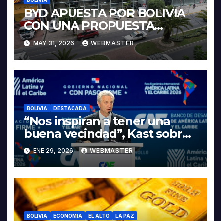
BOLIVIA
BYD APUESTA POR BOLIVIA
CON UNA PROPUESTA
INTEGRAL PARA IMPULSAR
MAY 31, 2026
WEBMASTER
LA ELECTROMOVILIDAD Y LA
INDUSTRIALIZACIÓN DEL
LITIO
BOLIVIA
DESTACADA
“Nos inspiran a tener una
buena vecindad”, Kast sobre
discurso del presidente
ENE 29, 2026
WEBMASTER
Rodrigo Paz
BOLIVIA
ECONOMIA
EL ALTO
LA PAZ