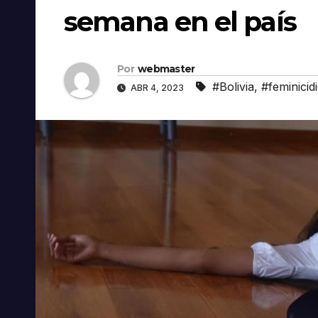
semana en el país
Por
webmaster
#Bolivia
,
#feminicid
ABR 4, 2023