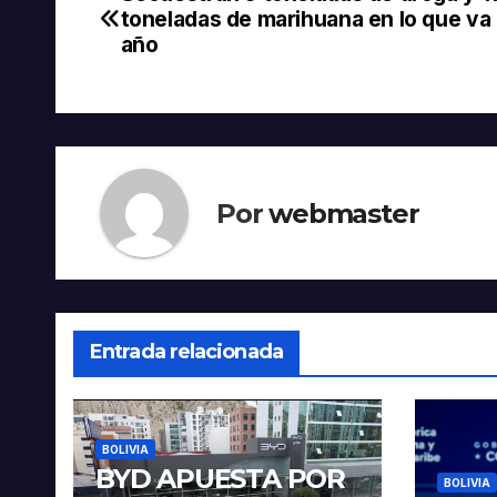
Navegación
toneladas de marihuana en lo que va 
de
año
entradas
Por
webmaster
Entrada relacionada
BOLIVIA
BYD APUESTA POR
BOLIVIA