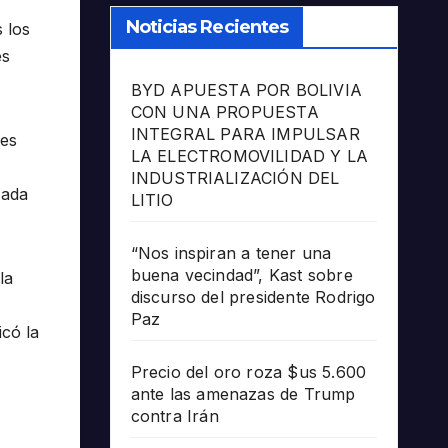
Noticias Recientes
s los
es
BYD APUESTA POR BOLIVIA
CON UNA PROPUESTA
INTEGRAL PARA IMPULSAR
tes
LA ELECTROMOVILIDAD Y LA
INDUSTRIALIZACIÓN DEL
zada
LITIO
“Nos inspiran a tener una
buena vecindad”, Kast sobre
la
discurso del presidente Rodrigo
Paz
icó la
Precio del oro roza $us 5.600
ante las amenazas de Trump
contra Irán