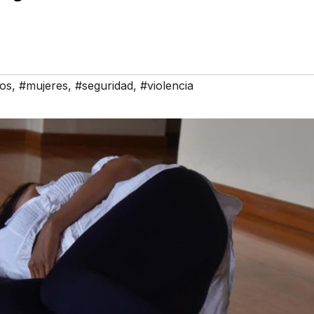
ios
,
#mujeres
,
#seguridad
,
#violencia