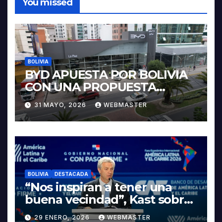
You missed
BOLIVIA
BYD APUESTA POR BOLIVIA
CON UNA PROPUESTA
INTEGRAL PARA IMPULSAR
31 MAYO, 2026
WEBMASTER
LA ELECTROMOVILIDAD Y LA
INDUSTRIALIZACIÓN DEL
LITIO
BOLIVIA
DESTACADA
“Nos inspiran a tener una
buena vecindad”, Kast sobre
discurso del presidente
29 ENERO, 2026
WEBMASTER