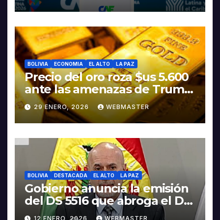
Rodrigo Paz
BOLIVIA
ECONOMIA
EL ALTO
LA PAZ
Precio del oro roza $us 5.600
ante las amenazas de Trump
contra Irán
29 ENERO, 2026
WEBMASTER
BOLIVIA
DESTACADA
EL ALTO
LA PAZ
Gobierno anuncia la emisión
del DS 5516 que abroga el DS
5503
12 ENERO, 2026
WEBMASTER