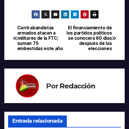
Contrabandistas
El financiamiento de
Navegación
armados atacan a
los partidos políticos
militares de la FTC;
se conocera 60 días
de
suman 75
después de las
embestidas este año
elecciones
entradas
Por
Redacción
Entrada relacionada