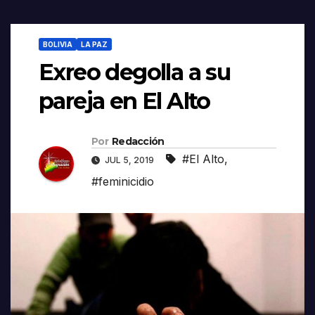
BOLIVIA
LA PAZ
Exreo degolla a su
pareja en El Alto
Por
Redacción
#El Alto
,
JUL 5, 2019
#feminicidio