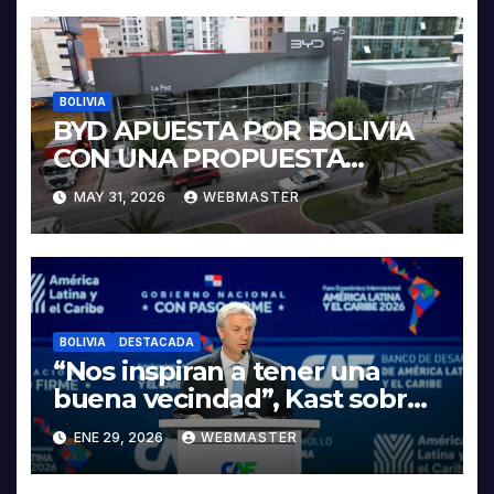
BOLIVIA
BYD APUESTA POR BOLIVIA
CON UNA PROPUESTA
INTEGRAL PARA IMPULSAR
MAY 31, 2026
WEBMASTER
LA ELECTROMOVILIDAD Y LA
INDUSTRIALIZACIÓN DEL
LITIO
BOLIVIA
DESTACADA
“Nos inspiran a tener una
buena vecindad”, Kast sobre
discurso del presidente
ENE 29, 2026
WEBMASTER
Rodrigo Paz