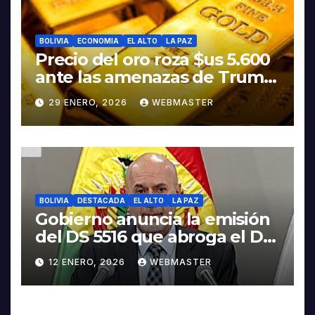
BOLIVIA
ECONOMIA
EL ALTO
LA PAZ
Precio del oro roza $us 5.600
ante las amenazas de Trump
contra Irán
29 ENERO, 2026
WEBMASTER
BOLIVIA
DESTACADA
EL ALTO
LA PAZ
Gobierno anuncia la emisión
del DS 5516 que abroga el DS
5503
12 ENERO, 2026
WEBMASTER