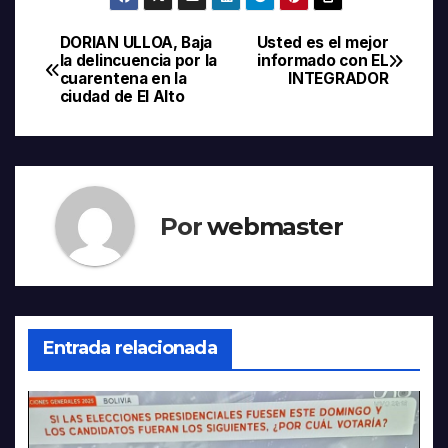
DORIAN ULLOA, Baja
Usted es el mejor
Navegación
la delincuencia por la
informado con EL
cuarentena en la
INTEGRADOR
de
ciudad de El Alto
entradas
Por
webmaster
Entrada relacionada