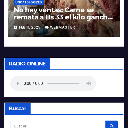
UNCATEGORIZED
No hay ventas: Carne se
remata a Bs 33 el kilo gancho
en el matadero de La Paz
FEB 11, 2025
WEBMASTER
RADIO ONLINE
Buscar