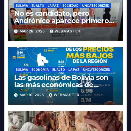
BOLIVIA
EL ALTO
LA PAZ
SOCIEDAD
UNCATEGORIZED
No es candidato, pero
Andrónico aparece primero
con el 18% en una encuesta
MAR 28, 2025
WEBMASTER
de Red Uno
BOLIVIA
ECONOMIA
EL ALTO
LA PAZ
UNCATEGORIZED
Las gasolinas de Bolivia son
las más económicas de
Sudamérica
MAR 10, 2025
WEBMASTER