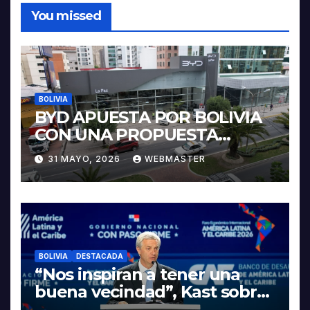
You missed
BOLIVIA
BYD APUESTA POR BOLIVIA
CON UNA PROPUESTA
INTEGRAL PARA IMPULSAR
31 MAYO, 2026
WEBMASTER
LA ELECTROMOVILIDAD Y LA
INDUSTRIALIZACIÓN DEL
LITIO
BOLIVIA
DESTACADA
“Nos inspiran a tener una
buena vecindad”, Kast sobre
discurso del presidente