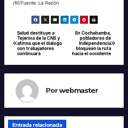
/RI/Fuente: La Razón
Salud destituye a
En Cochabamba,
Navegación
Tejerina de la CNS y
pobladores de
afirma que el diálogo
Independencia
de
con trabajadores
bloquean la ruta
continuará
hacia el occidente
entradas
Por
webmaster
Entrada relacionada