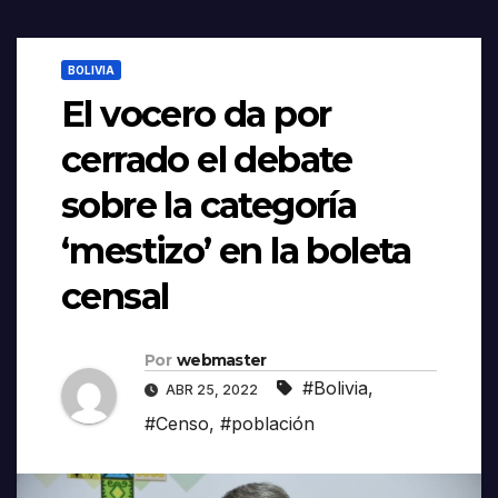
BOLIVIA
El vocero da por
cerrado el debate
sobre la categoría
‘mestizo’ en la boleta
censal
Por
webmaster
#Bolivia
,
ABR 25, 2022
#Censo
,
#población