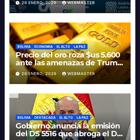
29 ENERO, 2026
WEBMASTER
Rodrigo Paz
BOLIVIA
ECONOMIA
EL ALTO
LA PAZ
Precio del oro roza $us 5.600
ante las amenazas de Trump
contra Irán
29 ENERO, 2026
WEBMASTER
BOLIVIA
DESTACADA
EL ALTO
LA PAZ
Gobierno anuncia la emisión
del DS 5516 que abroga el DS