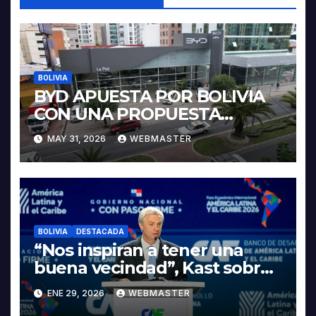
BOLIVIA
BYD APUESTA POR BOLIVIA
CON UNA PROPUESTA
INTEGRAL PARA IMPULSAR
MAY 31, 2026
WEBMASTER
LA ELECTROMOVILIDAD Y LA
INDUSTRIALIZACIÓN DEL
LITIO
BOLIVIA
DESTACADA
“Nos inspiran a tener una
buena vecindad”, Kast sobre
discurso del presidente
ENE 29, 2026
WEBMASTER
Rodrigo Paz