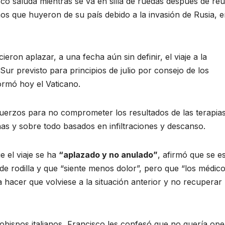
co saluda mientras se va en silla de ruedas después de reu
s que huyeron de su país debido a la invasión de Rusia, e
eron aplazar, a una fecha aún sin definir, el viaje a la
r previsto para principios de julio por consejo de los
formó hoy el Vaticano.
uerzos para no comprometer los resultados de las terapia
s y sobre todo basados en infiltraciones y descanso.
e el viaje se ha
“aplazado y no anulado”
, afirmó que se e
de rodilla y que “siente menos dolor”, pero que “los médic
hacer que volviese a la situación anterior y no recuperar 
obispos italianos, Francisco les confesó que no quería op