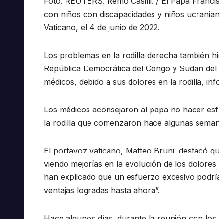
Foto: REUTERS. Remo Casilli. / El Papa Francis
con niños con discapacidades y niños ucraniano
Vaticano, el 4 de junio de 2022.
Los problemas en la rodilla derecha también hici
República Democrática del Congo y Sudán del Su
médicos, debido a sus dolores en la rodilla, in
Los médicos aconsejaron al papa no hacer esf
la rodilla que comenzaron hace algunas semana
El portavoz vaticano, Matteo Bruni, destacó qu
viendo mejorías en la evolución de los dolores 
han explicado que un esfuerzo excesivo podría 
ventajas logradas hasta ahora”.
Hace algunos días, durante la reunión con los 