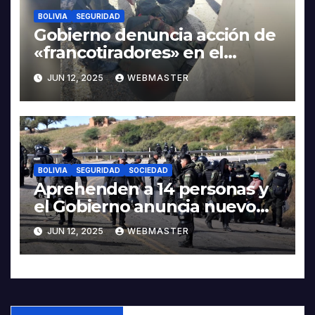
BOLIVIA
SEGURIDAD
Gobierno denuncia acción de
«francotiradores» en el
asesinato de policías
JUN 12, 2025
WEBMASTER
BOLIVIA
SEGURIDAD
SOCIEDAD
Aprehenden a 14 personas y
el Gobierno anuncia nuevo
operativo en Llallagua
JUN 12, 2025
WEBMASTER