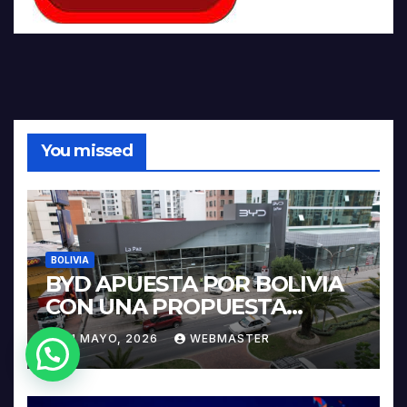
You missed
BOLIVIA
BYD APUESTA POR BOLIVIA
CON UNA PROPUESTA
INTEGRAL PARA IMPULSAR
31 MAYO, 2026
WEBMASTER
LA ELECTROMOVILIDAD Y LA
¿Necesitas Ayuda?
INDUSTRIALIZACIÓN DEL
LITIO