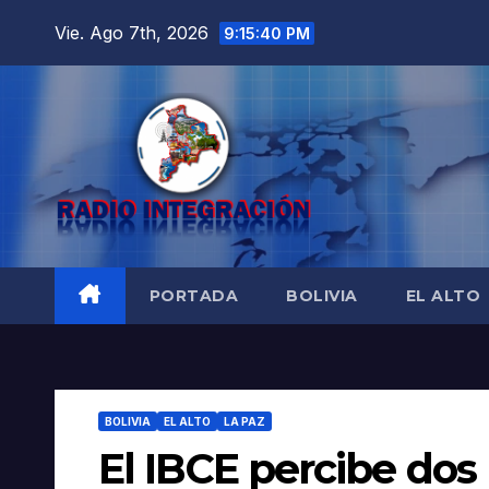
Saltar
Vie. Ago 7th, 2026
9:15:42 PM
al
contenido
PORTADA
BOLIVIA
EL ALTO
BOLIVIA
EL ALTO
LA PAZ
El IBCE percibe do