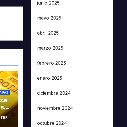
junio 2025
mayo 2025
abril 2025
marzo 2025
febrero 2025
enero 2025
diciembre 2024
A PAZ
oza
as
noviembre 2024
TER
án
octubre 2024