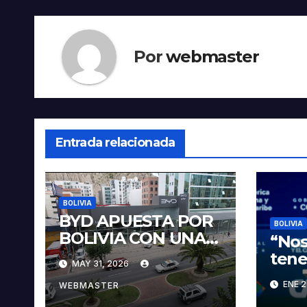
Por
webmaster
Entrada relacionada
BOLIVIA
BYD APUESTA POR
BOLIVIA
BOLIVIA CON UNA
“Nos
PROPUESTA
tene
MAY 31, 2026
INTEGRAL PARA
veci
ENE 2
IMPULSAR LA
WEBMASTER
sobr
ELECTROMOVILIDA