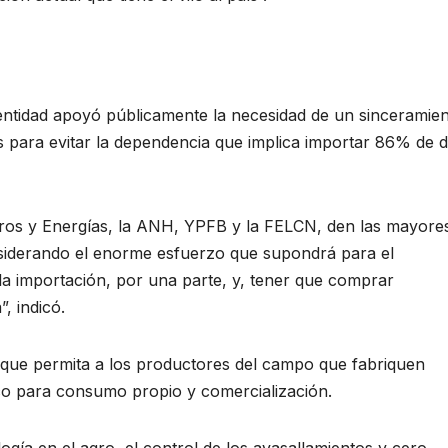
 entidad apoyó públicamente la necesidad de un sinceramie
 para evitar la dependencia que implica importar 86% de d
uros y Energías, la ANH, YPFB y la FELCN, den las mayore
onsiderando el enorme esfuerzo que supondrá para el
la importación, por una parte, y, tener que comprar
, indicó.
o que permita a los productores del campo que fabriquen
ico para consumo propio y comercialización.
ogía en el agro, el control de los avasallamientos y cero