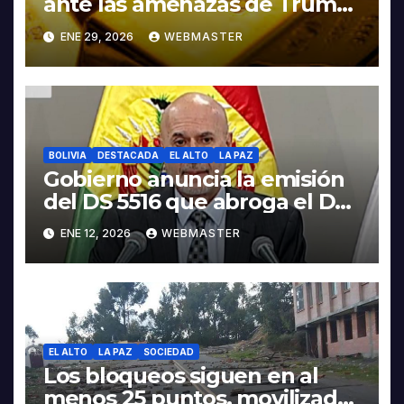
ante las amenazas de Trump
contra Irán
ENE 29, 2026
WEBMASTER
BOLIVIA
DESTACADA
EL ALTO
LA PAZ
Gobierno anuncia la emisión
del DS 5516 que abroga el DS
5503
ENE 12, 2026
WEBMASTER
EL ALTO
LA PAZ
SOCIEDAD
Los bloqueos siguen en al
menos 25 puntos, movilizados