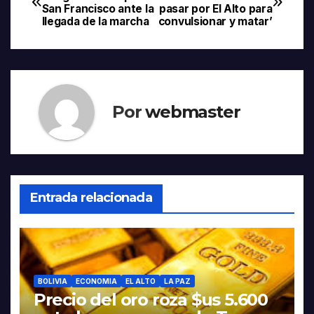
San Francisco ante la
pasar por El Alto para
de
llegada de la marcha
convulsionar y matar’
entradas
Por
webmaster
Entrada relacionada
BOLIVIA
ECONOMIA
EL ALTO
LA PAZ
Precio del oro roza $us 5.600