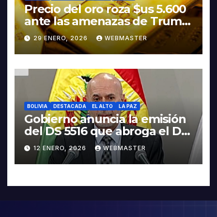
Precio del oro roza $us 5.600
ante las amenazas de Trump
contra Irán
29 ENERO, 2026
WEBMASTER
BOLIVIA
DESTACADA
EL ALTO
LA PAZ
Gobierno anuncia la emisión
del DS 5516 que abroga el DS
5503
12 ENERO, 2026
WEBMASTER