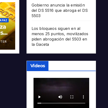
Gobierno anuncia la emisión
del DS 5516 que abroga el DS
5503
A PAZ
oza
Los bloqueos siguen en al
as
menos 25 puntos, movilizados
piden abrogación del 5503 en
TER
án
la Gaceta
Videos