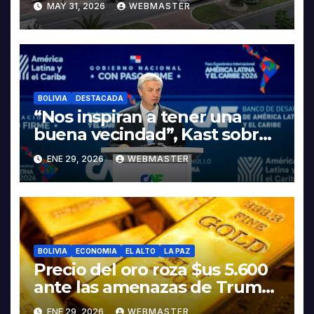
MAY 31, 2026
WEBMASTER
LA ELECTROMOVILIDAD Y LA
INDUSTRIALIZACIÓN DEL
LITIO
BOLIVIA
DESTACADA
“Nos inspiran a tener una
buena vecindad”, Kast sobre
discurso del presidente
ENE 29, 2026
WEBMASTER
Rodrigo Paz
BOLIVIA
ECONOMIA
EL ALTO
LA PAZ
Precio del oro roza $us 5.600
ante las amenazas de Trump
contra Irán
ENE 29, 2026
WEBMASTER