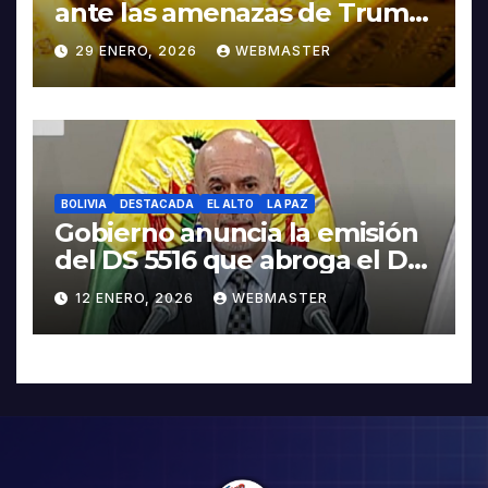
ante las amenazas de Trump
contra Irán
29 ENERO, 2026
WEBMASTER
BOLIVIA
DESTACADA
EL ALTO
LA PAZ
Gobierno anuncia la emisión
del DS 5516 que abroga el DS
5503
12 ENERO, 2026
WEBMASTER