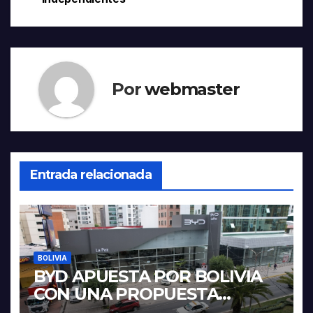
entradas
Por
webmaster
Entrada relacionada
BOLIVIA
BYD APUESTA POR BOLIVIA
CON UNA PROPUESTA
INTEGRAL PARA IMPULSAR