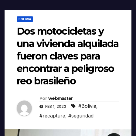
BOLIVIA
Dos motocicletas y
una vivienda alquilada
fueron claves para
encontrar a peligroso
reo brasileño
Por
webmaster
#Bolivia
,
FEB 1, 2023
#recaptura
,
#seguridad