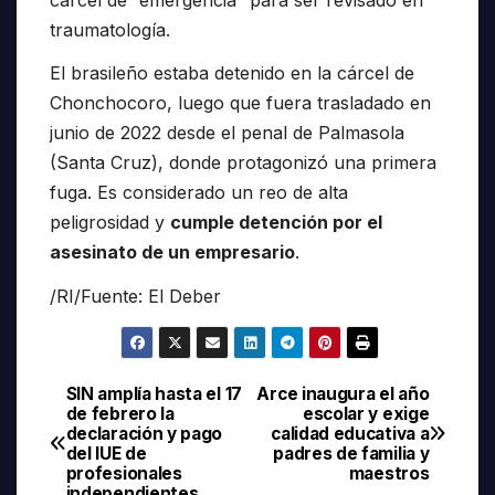
traumatología.
El brasileño estaba detenido en la cárcel de
Chonchocoro, luego que fuera trasladado en
junio de 2022 desde el penal de Palmasola
(Santa Cruz), donde protagonizó una primera
fuga. Es considerado un reo de alta
peligrosidad y
cumple detención por el
asesinato de un empresario
.
/RI/Fuente: El Deber
SIN amplía hasta el 17
Arce inaugura el año
Navegación
de febrero la
escolar y exige
declaración y pago
calidad educativa a
de
del IUE de
padres de familia y
profesionales
maestros
independientes