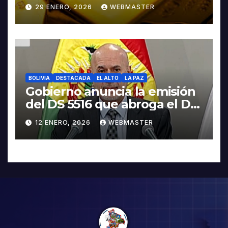
contra Irán
29 ENERO, 2026
WEBMASTER
BOLIVIA
DESTACADA
EL ALTO
LA PAZ
Gobierno anuncia la emisión
del DS 5516 que abroga el DS
5503
12 ENERO, 2026
WEBMASTER