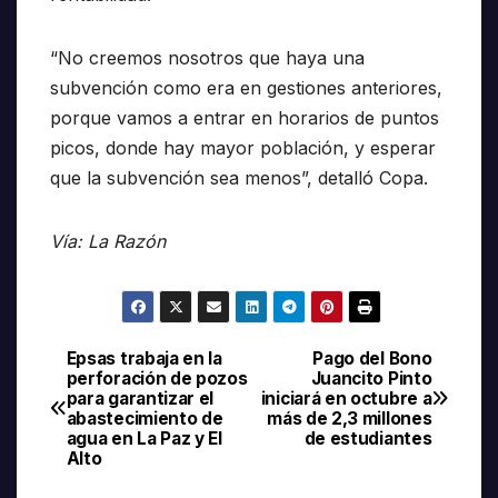
“No creemos nosotros que haya una
subvención como era en gestiones anteriores,
porque vamos a entrar en horarios de puntos
picos, donde hay mayor población, y esperar
que la subvención sea menos”, detalló Copa.
Vía: La Razón
Epsas trabaja en la
Pago del Bono
Navegación
perforación de pozos
Juancito Pinto
para garantizar el
iniciará en octubre a
de
abastecimiento de
más de 2,3 millones
agua en La Paz y El
de estudiantes
entradas
Alto