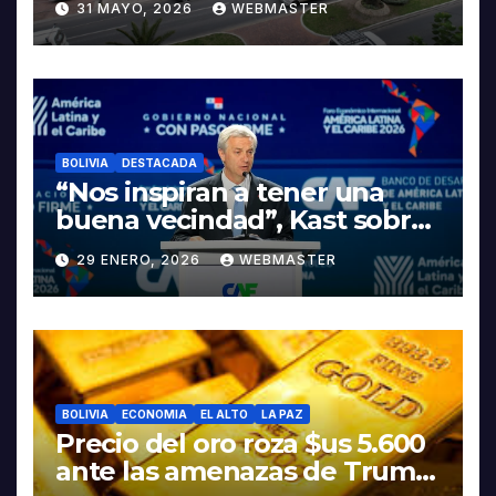
31 MAYO, 2026
WEBMASTER
LA ELECTROMOVILIDAD Y LA
INDUSTRIALIZACIÓN DEL
LITIO
BOLIVIA
DESTACADA
“Nos inspiran a tener una
buena vecindad”, Kast sobre
discurso del presidente
29 ENERO, 2026
WEBMASTER
Rodrigo Paz
BOLIVIA
ECONOMIA
EL ALTO
LA PAZ
Precio del oro roza $us 5.600
ante las amenazas de Trump