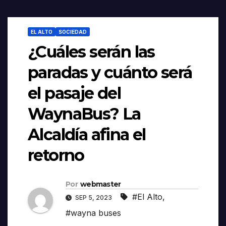
EL ALTO
SOCIEDAD
¿Cuáles serán las
paradas y cuánto será
el pasaje del
WaynaBus? La
Alcaldía afina el
retorno
Por
webmaster
#El Alto
,
SEP 5, 2023
#wayna buses