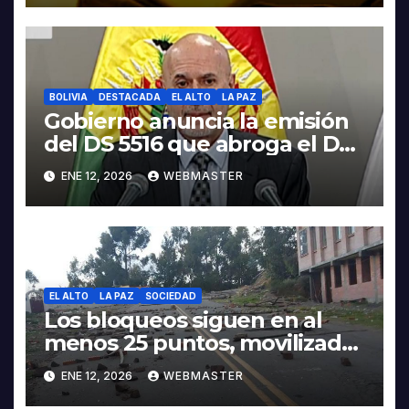
BOLIVIA
DESTACADA
EL ALTO
LA PAZ
Gobierno anuncia la emisión
del DS 5516 que abroga el DS
5503
ENE 12, 2026
WEBMASTER
EL ALTO
LA PAZ
SOCIEDAD
Los bloqueos siguen en al
menos 25 puntos, movilizados
piden abrogación del 5503 en
ENE 12, 2026
WEBMASTER
la Gaceta