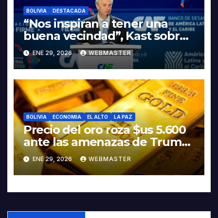
BOLIVIA
DESTACADA
“Nos inspiran a tener una
buena vecindad”, Kast sobre
discurso del presidente
ENE 29, 2026
WEBMASTER
Rodrigo Paz
BOLIVIA
ECONOMIA
EL ALTO
LA PAZ
Precio del oro roza $us 5.600
ante las amenazas de Trump
contra Irán
ENE 29, 2026
WEBMASTER