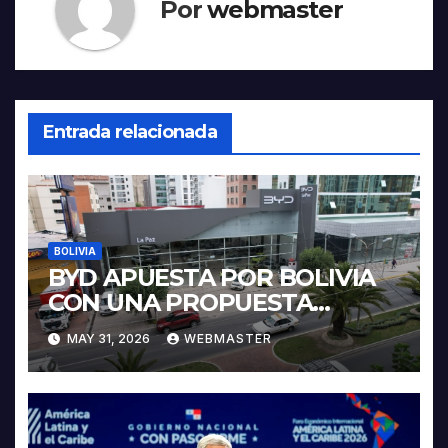
Por
webmaster
Entrada relacionada
BOLIVIA
BYD APUESTA POR BOLIVIA
CON UNA PROPUESTA
INTEGRAL PARA IMPULSAR
MAY 31, 2026
WEBMASTER
LA ELECTROMOVILIDAD Y LA
INDUSTRIALIZACIÓN DEL
LITIO