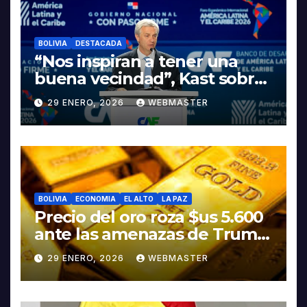
BOLIVIA
DESTACADA
“Nos inspiran a tener una
buena vecindad”, Kast sobre
discurso del presidente
29 ENERO, 2026
WEBMASTER
Rodrigo Paz
BOLIVIA
ECONOMIA
EL ALTO
LA PAZ
Precio del oro roza $us 5.600
ante las amenazas de Trump
contra Irán
29 ENERO, 2026
WEBMASTER