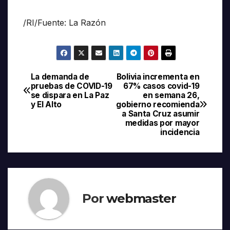
/RI/Fuente: La Razón
La demanda de
Bolivia incrementa en
Navegación
pruebas de COVID-19
67% casos covid-19
se dispara en La Paz
en semana 26,
de
y El Alto
gobierno recomienda
a Santa Cruz asumir
entradas
medidas por mayor
incidencia
Por
webmaster