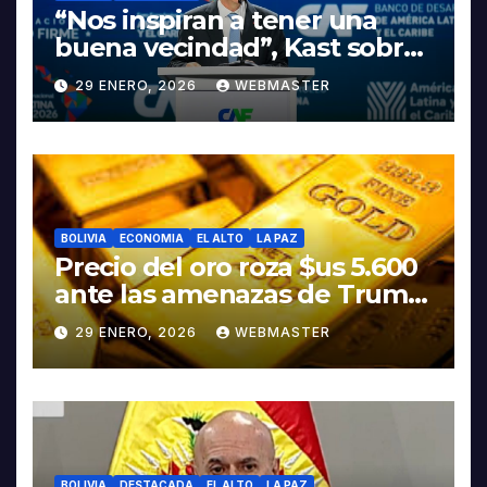
“Nos inspiran a tener una
buena vecindad”, Kast sobre
discurso del presidente
29 ENERO, 2026
WEBMASTER
Rodrigo Paz
BOLIVIA
ECONOMIA
EL ALTO
LA PAZ
Precio del oro roza $us 5.600
ante las amenazas de Trump
contra Irán
29 ENERO, 2026
WEBMASTER
BOLIVIA
DESTACADA
EL ALTO
LA PAZ