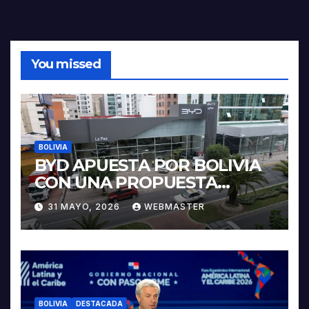
You missed
BOLIVIA
BYD APUESTA POR BOLIVIA
CON UNA PROPUESTA
INTEGRAL PARA IMPULSAR
31 MAYO, 2026
WEBMASTER
LA ELECTROMOVILIDAD Y LA
INDUSTRIALIZACIÓN DEL
LITIO
BOLIVIA
DESTACADA