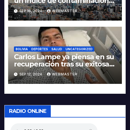
un índice de contaminación
‘regular’
SEP 16, 2024
WEBMASTER
BOLIVIA
DEPORTES
SALUD
UNCATEGORIZED
Carlos Lampe ya piensa en su
recuperación tras su exitosa
operación en el tendón de
SEP 12, 2024
WEBMASTER
Aquiles
RADIO ONLINE