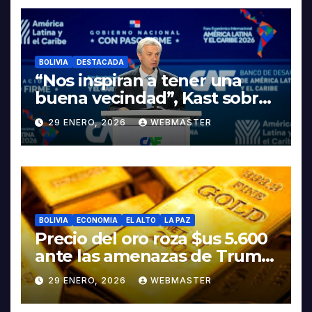
LITIO
BOLIVIA
DESTACADA
“Nos inspiran a tener una
buena vecindad”, Kast sobre
discurso del presidente
29 ENERO, 2026
WEBMASTER
Rodrigo Paz
BOLIVIA
ECONOMIA
EL ALTO
LA PAZ
Precio del oro roza $us 5.600
ante las amenazas de Trump
contra Irán
29 ENERO, 2026
WEBMASTER