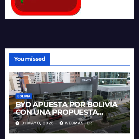
You missed
BOLIVIA
BYD APUESTA POR BOLIVIA
CON UNA PROPUESTA
INTEGRAL PARA IMPULSAR
31 MAYO, 2026
WEBMASTER
LA ELECTROMOVILIDAD Y LA
INDUSTRIALIZACIÓN DEL