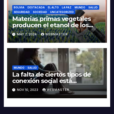
EN FOZ DO IGUAÇU
BOLIVIA
DESTACADA
EL ALTO
LA PAZ
MUNDO
SALUD
SEGURIDAD
SOCIEDAD
UNCATEGORIZED
Materias primas vegetales
producen el etanol de los
autos Flex
MAY 7, 2024
WEBMASTER
MUNDO
SALUD
La falta de ciertos tipos de
conexión social está
relacionada con un mayor
NOV 10, 2023
WEBMASTER
riesgo de morir
prematuramente, encuentra
un estudio