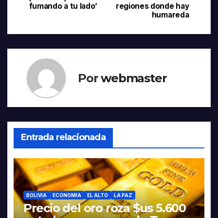
entradas
fumando a tu lado’
regiones donde hay
humareda
Por
webmaster
Entrada relacionada
BOLIVIA
ECONOMIA
EL ALTO
LA PAZ
Precio del oro roza $us 5.600