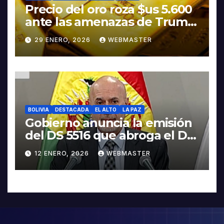
Precio del oro roza $us 5.600
ante las amenazas de Trump
contra Irán
29 ENERO, 2026
WEBMASTER
BOLIVIA
DESTACADA
EL ALTO
LA PAZ
Gobierno anuncia la emisión
del DS 5516 que abroga el DS
5503
12 ENERO, 2026
WEBMASTER