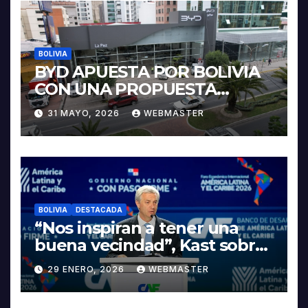
BOLIVIA
BYD APUESTA POR BOLIVIA
CON UNA PROPUESTA
INTEGRAL PARA IMPULSAR
31 MAYO, 2026
WEBMASTER
LA ELECTROMOVILIDAD Y LA
INDUSTRIALIZACIÓN DEL
LITIO
BOLIVIA
DESTACADA
“Nos inspiran a tener una
buena vecindad”, Kast sobre
discurso del presidente
29 ENERO, 2026
WEBMASTER
Rodrigo Paz