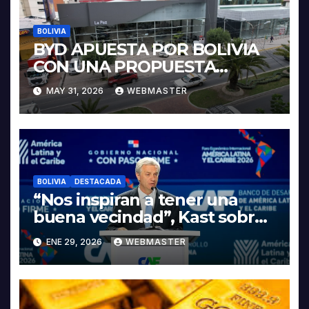
BOLIVIA
BYD APUESTA POR BOLIVIA
CON UNA PROPUESTA
INTEGRAL PARA IMPULSAR
MAY 31, 2026
WEBMASTER
LA ELECTROMOVILIDAD Y LA
INDUSTRIALIZACIÓN DEL
LITIO
BOLIVIA
DESTACADA
“Nos inspiran a tener una
buena vecindad”, Kast sobre
discurso del presidente
ENE 29, 2026
WEBMASTER
Rodrigo Paz