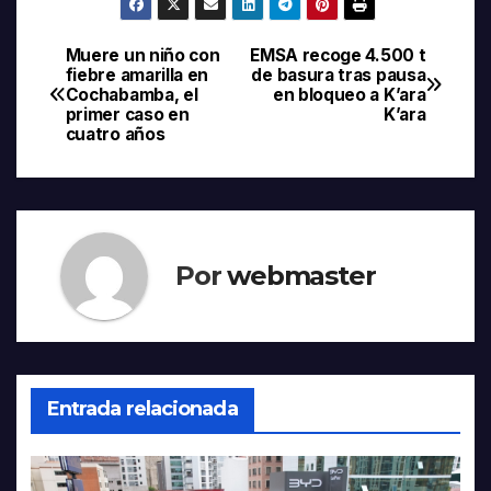
Muere un niño con
EMSA recoge 4.500 t
Navegación
fiebre amarilla en
de basura tras pausa
Cochabamba, el
en bloqueo a K’ara
de
primer caso en
K’ara
cuatro años
entradas
Por
webmaster
Entrada relacionada