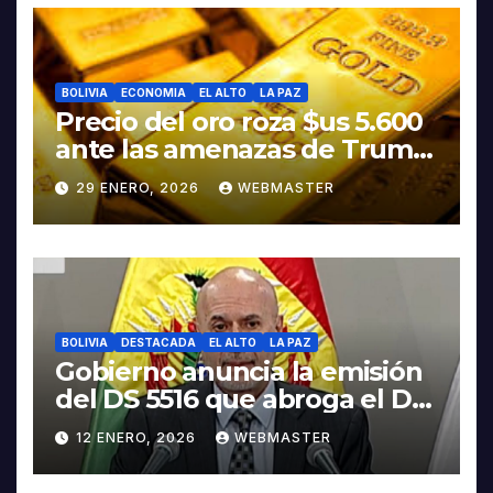
BOLIVIA
ECONOMIA
EL ALTO
LA PAZ
Precio del oro roza $us 5.600
ante las amenazas de Trump
contra Irán
29 ENERO, 2026
WEBMASTER
BOLIVIA
DESTACADA
EL ALTO
LA PAZ
Gobierno anuncia la emisión
del DS 5516 que abroga el DS
5503
12 ENERO, 2026
WEBMASTER