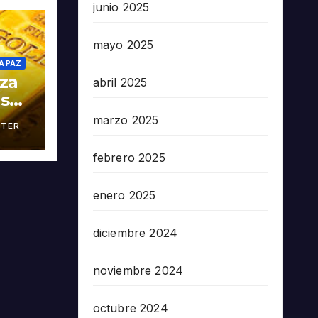
junio 2025
mayo 2025
A PAZ
oza
abril 2025
as
marzo 2025
TER
án
febrero 2025
enero 2025
diciembre 2024
noviembre 2024
octubre 2024