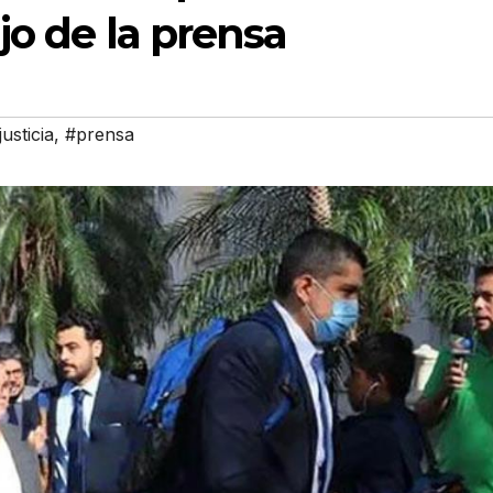
jo de la prensa
justicia
,
#prensa