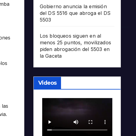
omba
Gobierno anuncia la emisión
del DS 5516 que abroga el DS
5503
Los bloqueos siguen en al
iones
menos 25 puntos, movilizados
piden abrogación del 5503 en
la Gaceta
blos
Videos
 las
ia.