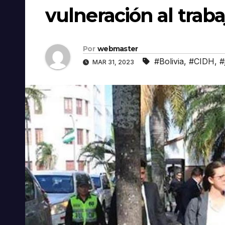
vulneración al traba
Por
webmaster
#Bolivia
,
#CIDH
,
#
MAR 31, 2023